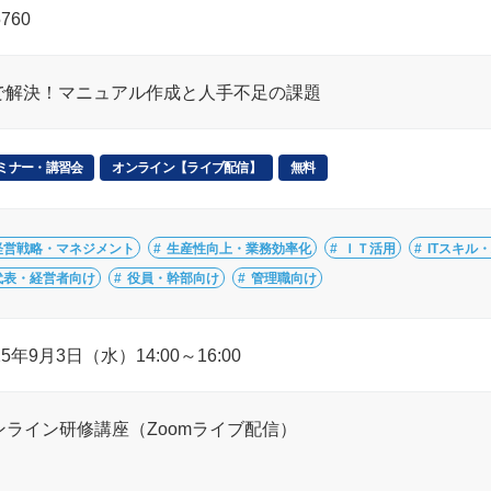
5760
Iで解決！マニュアル作成と人手不足の課題
ミナー・講習会
オンライン【ライブ配信】
無料
経営戦略・マネジメント
生産性向上・業務効率化
ＩＴ活用
ITスキル
代表・経営者向け
役員・幹部向け
管理職向け
25年9月3日（水）14:00～16:00
ンライン研修講座（Zoomライブ配信）