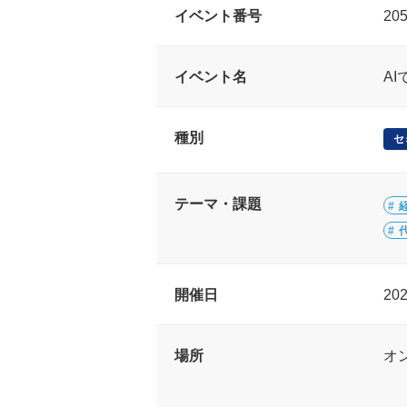
イベント番号
20
イベント名
A
種別
セ
テーマ・課題
開催日
20
場所
オ