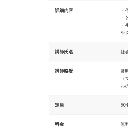
詳細内容
・
・
・
※
講師氏名
社
講師略歴
常
（
ル
定員
50
料金
無