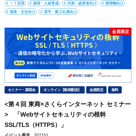
ＩＴ活用
採用・人材育成
代表・経営者向け
管理職向け
係長・主任向け
若手・新入社員向け
会員限定
セミナー・講習会
オンライン【動画配信】
会員限定
無料
<第４回 東商×さくらインターネット セミナー
> 「Webサイトセキュリティの根幹
SSL/TLS（HTTPS）」
イベント番号
207151