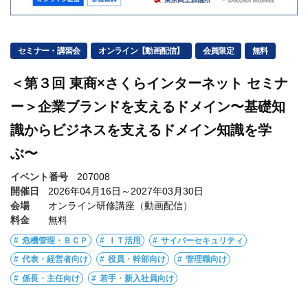
セミナー・講習会
オンライン【動画配信】
会員限定
無料
＜第３回 東商×さくらインターネット セミナ
ー＞企業ブランドを支えるドメイン〜基礎知
識からビジネスを支えるドメイン知識を学
ぶ〜
イベント番号
207008
開催日
2026年04月16日～2027年03月30日
会場
オンライン研修講座（動画配信）
料金
無料
危機管理・ＢＣＰ
ＩＴ活用
サイバーセキュリティ
代表・経営者向け
役員・幹部向け
管理職向け
係長・主任向け
若手・新入社員向け