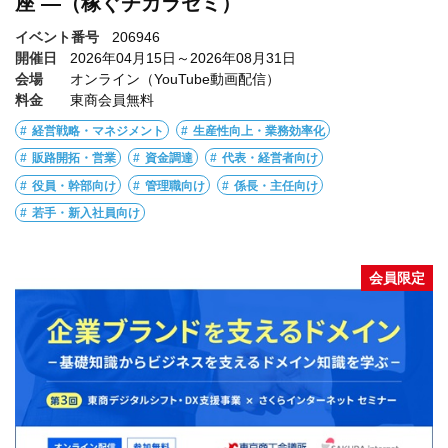
座 ―（稼ぐチカラゼミ）
イベント番号
206946
開催日
2026年04月15日～2026年08月31日
会場
オンライン（YouTube動画配信）
料金
東商会員無料
経営戦略・マネジメント
生産性向上・業務効率化
販路開拓・営業
資金調達
代表・経営者向け
役員・幹部向け
管理職向け
係長・主任向け
若手・新入社員向け
会員限定