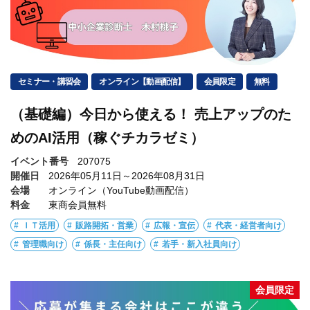
セミナー・講習会
オンライン【動画配信】
会員限定
無料
（基礎編）今日から使える！ 売上アップのた
めのAI活用（稼ぐチカラゼミ）
イベント番号
207075
開催日
2026年05月11日～2026年08月31日
会場
オンライン（YouTube動画配信）
料金
東商会員無料
ＩＴ活用
販路開拓・営業
広報・宣伝
代表・経営者向け
管理職向け
係長・主任向け
若手・新入社員向け
会員限定