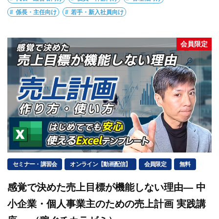
係長・主任向け
若手・新入社員向け
会員限定
セミナー・講習会
オンライン【動画配信】
会員限定
無料
感覚で決めた売上目標が機能しない理由― 中
小企業・個人事業主のための売上計画 実践講