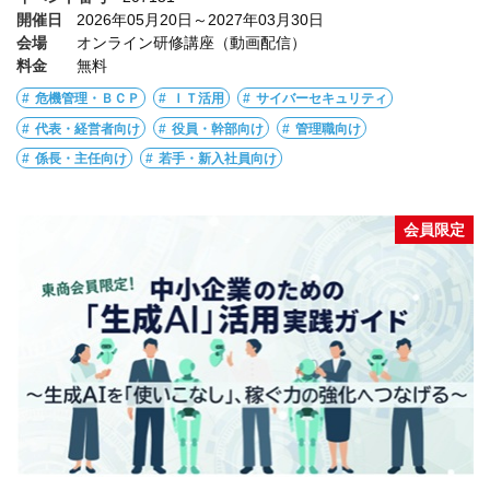
開催日
2026年05月20日～2027年03月30日
会場
オンライン研修講座（動画配信）
料金
無料
危機管理・ＢＣＰ
ＩＴ活用
サイバーセキュリティ
代表・経営者向け
役員・幹部向け
管理職向け
係長・主任向け
若手・新入社員向け
会員限定