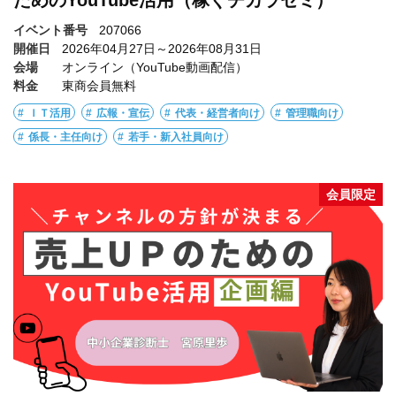
ためのYouTube活用（稼ぐチカラゼミ）
イベント番号
207066
開催日
2026年04月27日～2026年08月31日
会場
オンライン（YouTube動画配信）
料金
東商会員無料
ＩＴ活用
広報・宣伝
代表・経営者向け
管理職向け
係長・主任向け
若手・新入社員向け
会員限定