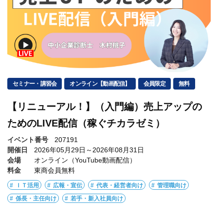
セミナー・講習会
オンライン【動画配信】
会員限定
無料
【リニューアル！】（入門編）売上アップの
ためのLIVE配信（稼ぐチカラゼミ）
イベント番号
207191
開催日
2026年05月29日～2026年08月31日
会場
オンライン（YouTube動画配信）
料金
東商会員無料
ＩＴ活用
広報・宣伝
代表・経営者向け
管理職向け
係長・主任向け
若手・新入社員向け