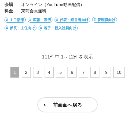
会場
オンライン（YouTube動画配信）
料金
東商会員無料
ＩＴ活用
広報・宣伝
代表・経営者向け
管理職向け
係長・主任向け
若手・新入社員向け
111件中
1
～
12
件を表示
1
2
3
4
5
6
7
8
9
10
前画面へ戻る