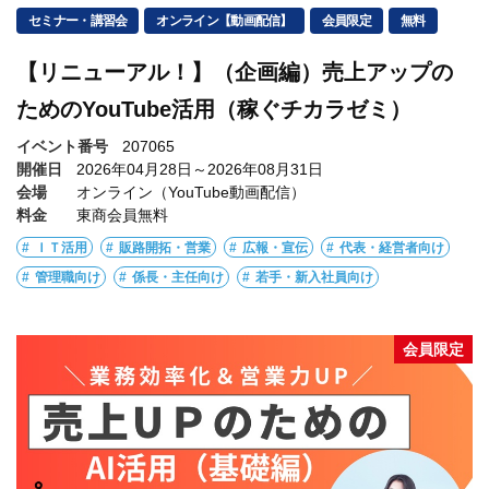
セミナー・講習会
オンライン【動画配信】
会員限定
無料
【リニューアル！】（企画編）売上アップの
ためのYouTube活用（稼ぐチカラゼミ）
イベント番号
207065
開催日
2026年04月28日～2026年08月31日
会場
オンライン（YouTube動画配信）
料金
東商会員無料
ＩＴ活用
販路開拓・営業
広報・宣伝
代表・経営者向け
管理職向け
係長・主任向け
若手・新入社員向け
会員限定