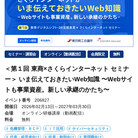
セミナー・講習会
オンライン【動画配信】
会員限定
無料
＜第１回 東商×さくらインターネット セミナ
ー＞ いま伝えておきたいWeb知識 〜Webサイ
トも事業資産。新しい承継のかたち〜
イベント番号
206827
開催日
2026年02月13日～2027年03月30日
会場
オンライン研修講座（動画配信）
料金
無料
危機管理・ＢＣＰ
ＩＴ活用
サイバーセキュリティ
代表・経営者向け
役員・幹部向け
管理職向け