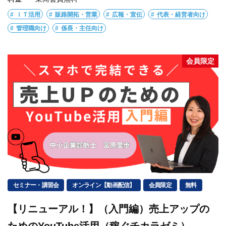
ＩＴ活用
販路開拓・営業
広報・宣伝
代表・経営者向け
管理職向け
係長・主任向け
会員限定
セミナー・講習会
オンライン【動画配信】
会員限定
無料
【リニューアル！】（入門編）売上アップの