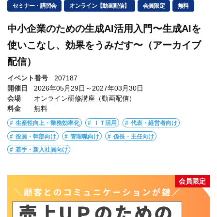
セミナー・講習会
オンライン【動画配信】
会員限定
無料
中小企業のための生成AI活用入門〜生成AIを
使いこなし、効果をうみだす〜（アーカイブ
配信）
イベント番号
207187
開催日
2026年05月29日～2027年03月30日
会場
オンライン研修講座（動画配信）
料金
無料
生産性向上・業務効率化
ＩＴ活用
代表・経営者向け
役員・幹部向け
管理職向け
係長・主任向け
若手・新入社員向け
会員限定