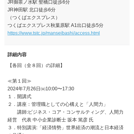
JR御茶ノ水駅 聖橋口徒歩6分
JR神田駅 北口徒歩6分
（つくばエクスプレス）
つくばエクスプレス秋葉原駅 A1出口徒歩5分
https://www.tstc.jp/manseibashi/access.html
詳細内容
【各回（全８回）の詳細】
≪第１回≫
2024年7月26日㈮10:00〜17:30
１．開講式
２．講座：管理職としての心構えと「人間力」
講師:ビジネス・コア・コンサルティング、人間力
経営 代表 中小企業診断士 坂本 篤彦 氏
３．特別講演:「経済情勢」世界経済の潮流と日本経済