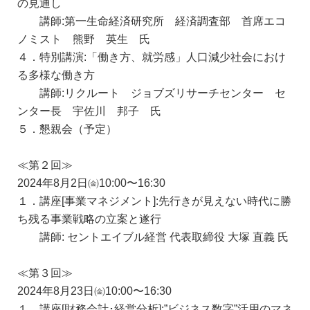
の見通し
講師:第一生命経済研究所 経済調査部 首席エコ
ノミスト 熊野 英生 氏
４．特別講演:「働き方、就労感」人口減少社会におけ
る多様な働き方
講師:リクルート ジョブズリサーチセンター セ
ンター長 宇佐川 邦子 氏
５．懇親会（予定）
≪第２回≫
2024年8月2日㈮10:00〜16:30
１．講座[事業マネジメント]:先行きが見えない時代に勝
ち残る事業戦略の立案と遂行
講師: セントエイブル経営 代表取締役 大塚 直義 氏
≪第３回≫
2024年8月23日㈮10:00〜16:30
１．講座[財務会計･経営分析]:”ビジネス数字”活用のマネ