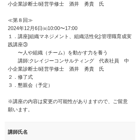
小企業診断士/経営学修士 酒井 勇貴 氏
≪第８回≫
2024年12月6日㈮10:00〜17:00
１．講座[組織マネジメント、組織活性化]:管理職育成実
践講座③
〜人や組織（チーム）を動かす力を養う
講師:クレイジーコンサルティング 代表社員 中
小企業診断士/経営学修士 酒井 勇貴 氏
２．修了式
３．懇親会（予定）
※講座の内容は変更の可能性がありますので、ご留意
願います。
講師氏名