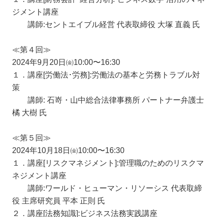
ジメント講座
講師:セントエイブル経営 代表取締役 大塚 直義 氏
≪第４回≫
2024年9月20日㈮10:00〜16:30
１．講座[労働法･労務]:労働法の基本と労務トラブル対
策
講師: 石嵜・山中総合法律事務所 パートナー弁護士
橘 大樹 氏
≪第５回≫
2024年10月18日㈮10:00〜16:30
１．講座[リスクマネジメント]:管理職のためのリスクマ
ネジメント講座
講師:ワールド・ヒューマン・リソーシス 代表取締
役 主席研究員 平本 正則 氏
２．講座[法務知識]:ビジネス法務実践講座