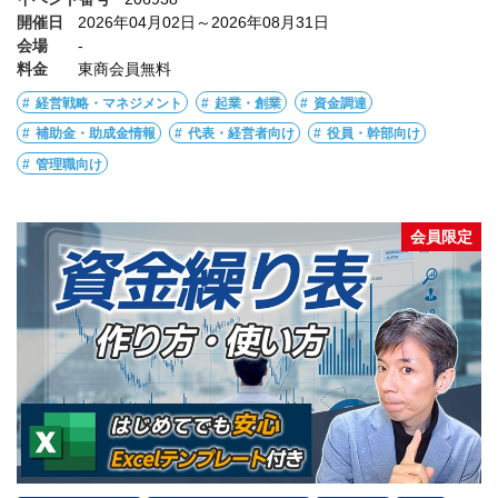
開催日
2026年04月02日～2026年08月31日
会場
-
料金
東商会員無料
経営戦略・マネジメント
起業・創業
資金調達
補助金・助成金情報
代表・経営者向け
役員・幹部向け
管理職向け
会員限定