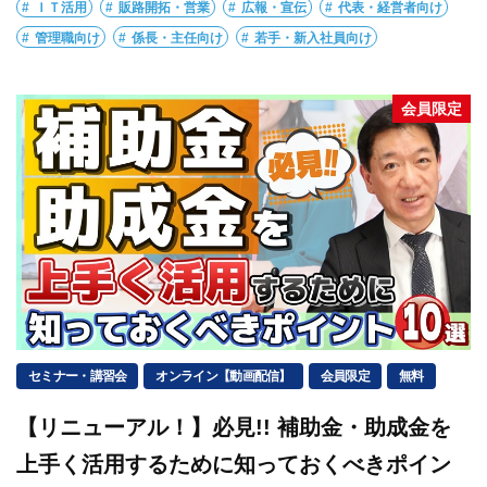
ＩＴ活用
販路開拓・営業
広報・宣伝
代表・経営者向け
管理職向け
係長・主任向け
若手・新入社員向け
会員限定
セミナー・講習会
オンライン【動画配信】
会員限定
無料
【リニューアル！】必見!! 補助金・助成金を
上手く活用するために知っておくべきポイン