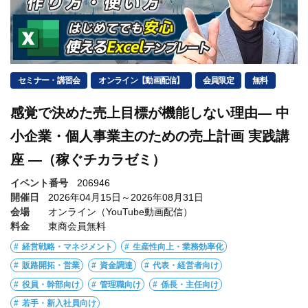
セミナー・講習会
オンライン【動画配信】
会員限定
無料
感覚で決めた売上目標が機能しない理由― 中
小企業・個人事業主のための売上計画 実践講
座 ―（稼ぐチカラゼミ）
イベント番号
206946
開催日
2026年04月15日～2026年08月31日
会場
オンライン（YouTube動画配信）
料金
東商会員無料
経営戦略・マネジメント
生産性向上・業務効率化
販路開拓・営業
資金調達
代表・経営者向け
役員・幹部向け
管理職向け
係長・主任向け
若手・新入社員向け