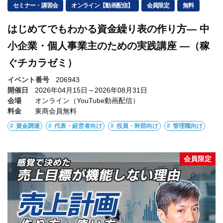
セミナー・講習会
オンライン【動画配信】
会員限定
無料
はじめてでもわかる資金繰り表の作り方― 中
小企業・個人事業主のための実践講座 ―（稼
ぐチカラゼミ）
イベント番号
206943
開催日
2026年04月15日～2026年08月31日
会場
オンライン（YouTube動画配信）
料金
東商会員無料
資金調達
代表・経営者向け
役員・幹部向け
管理職向け
会員限定