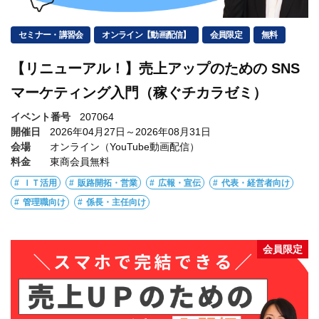
セミナー・講習会
オンライン【動画配信】
会員限定
無料
【リニューアル！】売上アップのための SNS
マーケティング入門（稼ぐチカラゼミ）
イベント番号
207064
開催日
2026年04月27日～2026年08月31日
会場
オンライン（YouTube動画配信）
料金
東商会員無料
ＩＴ活用
販路開拓・営業
広報・宣伝
代表・経営者向け
管理職向け
係長・主任向け
会員限定