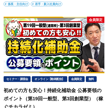
係長・主任向け
若手・新入社員向け
会員限定
セミナー・講習会
オンライン【動画配信】
会員限定
無料
初めての方も安心！持続化補助金 公募要領の
ポイント（第19回一般型、第3回創業型）（稼
ぐチカラゼミ）