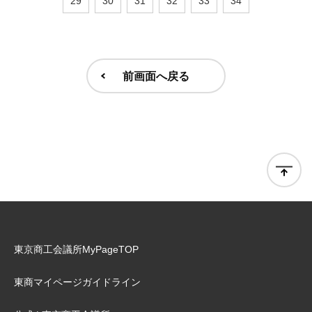
29
30
31
32
33
34
前画面へ戻る
東京商工会議所MyPageTOP
東商マイページガイドライン