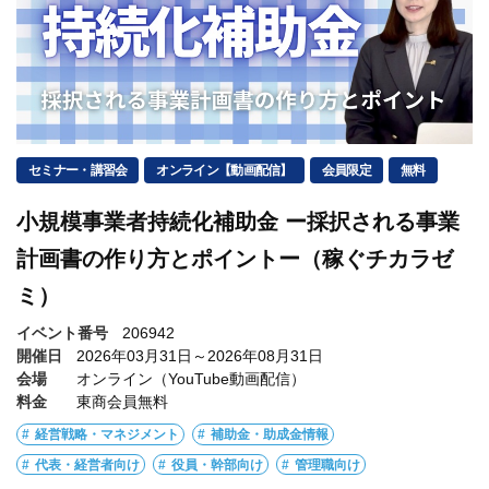
セミナー・講習会
オンライン【動画配信】
会員限定
無料
小規模事業者持続化補助金 ー採択される事業
計画書の作り方とポイントー（稼ぐチカラゼ
ミ）
イベント番号
206942
開催日
2026年03月31日～2026年08月31日
会場
オンライン（YouTube動画配信）
料金
東商会員無料
経営戦略・マネジメント
補助金・助成金情報
代表・経営者向け
役員・幹部向け
管理職向け