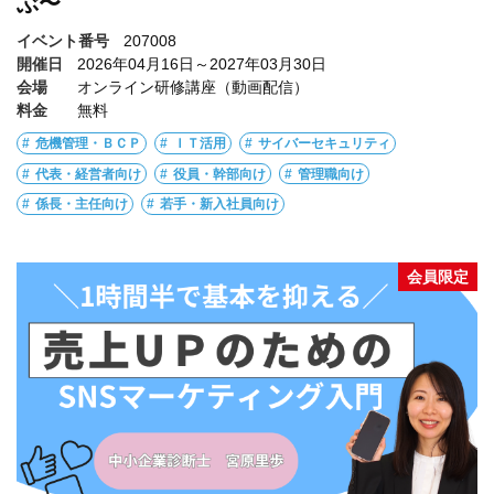
ぶ〜
イベント番号
207008
開催日
2026年04月16日～2027年03月30日
会場
オンライン研修講座（動画配信）
料金
無料
危機管理・ＢＣＰ
ＩＴ活用
サイバーセキュリティ
代表・経営者向け
役員・幹部向け
管理職向け
係長・主任向け
若手・新入社員向け
会員限定