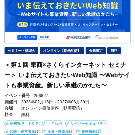
セミナー・講習会
オンライン【動画配信】
会員限定
無料
＜第１回 東商×さくらインターネット セミナ
ー＞ いま伝えておきたいWeb知識 〜Webサイ
トも事業資産。新しい承継のかたち〜
イベント番号
206827
開催日
2026年02月13日～2027年03月30日
会場
オンライン研修講座（動画配信）
料金
無料
危機管理・ＢＣＰ
ＩＴ活用
サイバーセキュリティ
代表・経営者向け
役員・幹部向け
管理職向け