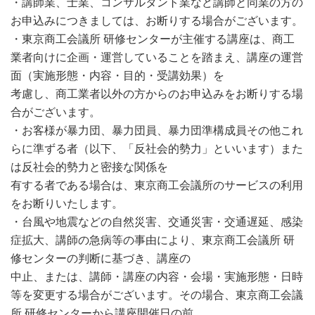
・講師業、士業、コンサルタント業など講師と同業の方の
お申込みにつきましては、お断りする場合がございます。
・東京商工会議所 研修センターが主催する講座は、商工
業者向けに企画・運営していることを踏まえ、講座の運営
面（実施形態・内容・目的・受講効果）を
考慮し、商工業者以外の方からのお申込みをお断りする場
合がございます。
・お客様が暴力団、暴力団員、暴力団準構成員その他これ
らに準ずる者（以下、「反社会的勢力」といいます）また
は反社会的勢力と密接な関係を
有する者である場合は、東京商工会議所のサービスの利用
をお断りいたします。
・台風や地震などの自然災害、交通災害・交通遅延、感染
症拡大、講師の急病等の事由により、東京商工会議所 研
修センターの判断に基づき、講座の
中止、または、講師・講座の内容・会場・実施形態・日時
等を変更する場合がございます。その場合、東京商工会議
所 研修センターから講座開催日の前