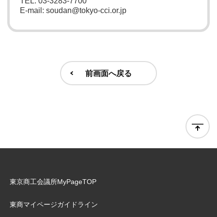
TEL: 03-3283-7700
E-mail: soudan@tokyo-cci.or.jp
前画面へ戻る
東京商工会議所MyPageTOP
東商マイページガイドライン