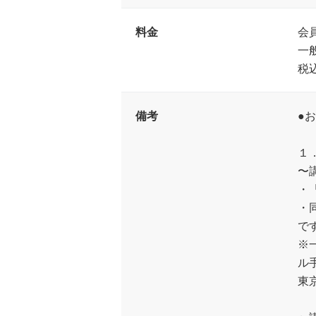
料金
会員
一
税
備考
●
１
〜
・
・
で
※
ル
東