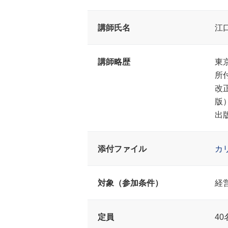
講師氏名
江
講師略歴
東
所
改
版
出
添付ファイル
カ
対象（参加条件）
経
定員
40