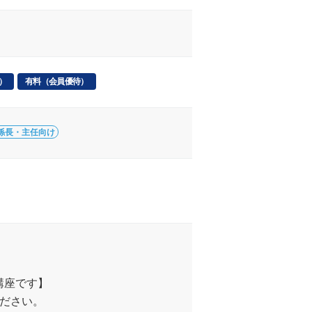
）
有料（会員優待）
係長・主任向け
講座です】
ください。