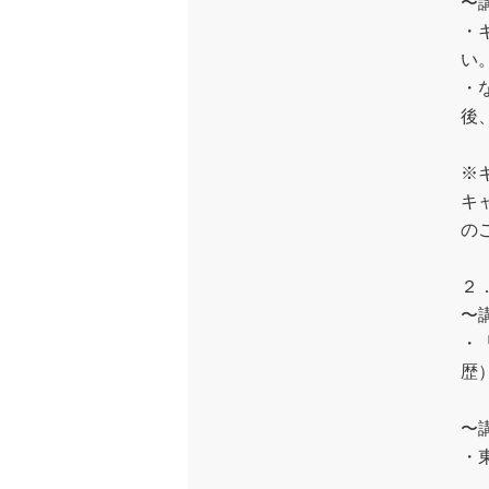
〜
・
い
・
後
※
キ
の
２
〜
・
歴
〜
・