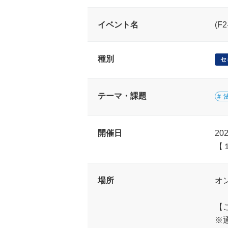
イベント名
(F
種別
セ
テーマ・課題
開催日
20
【
場所
オ
【
※