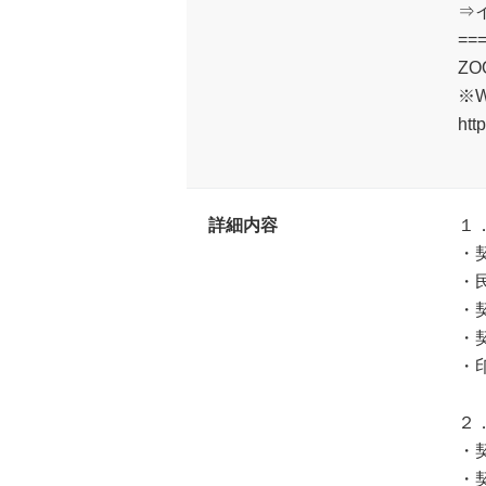
⇒イ
==
Z
※
htt
詳細内容
１
・
・
・
・
・
２
・
・