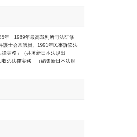
5年ー1989年最高裁判所司法研修
弁護士会常議員、1991年民事訴訟法
法律実務」（共著新日本法規出
回収の法律実務」（編集新日本法規