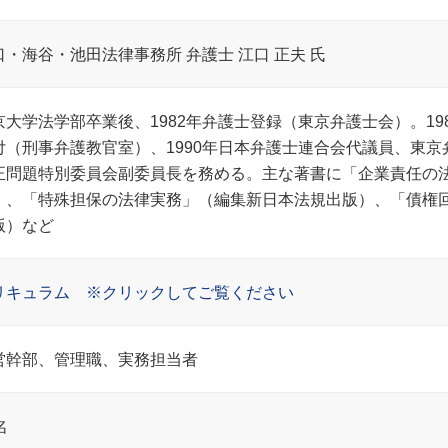
口・海谷・池田法律事務所 弁護士 江口 正夫 氏
京大学法学部卒業後、1982年弁護士登録（東京弁護士会）。198
付（刑事弁護教官室）、1990年日本弁護士連合会代議員、東京
正問題特別委員会副委員長を務める。主な著書に「企業責任の
）、「特殊担保の法律実務」（編集新日本法規出版）、「債権
版）など
リキュラム ※クリックしてご覧ください
営幹部、管理職、実務担当者
名