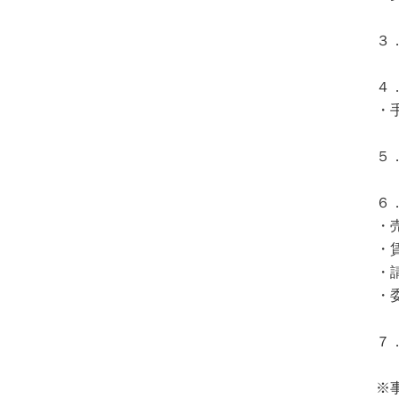
３
４
・
５
６
・
・
・
・
７
※