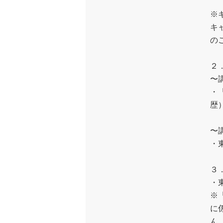
※
キ
の
２
〜
・
歴
〜
・
３
・
※
に
ん