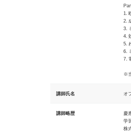
Par
1
2
3
4
5
6
7
※
講師氏名
オ
講師略歴
慶應
学
株