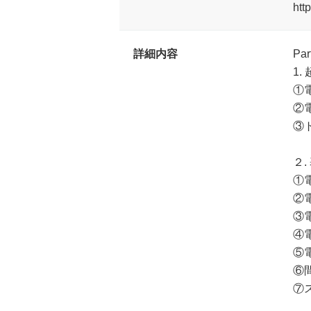
htt
詳細内容
Par
1.
①
②
③
２.
①
②
③
④
⑤
⑥
⑦