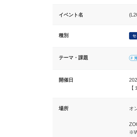
イベント名
(
種別
セ
テーマ・課題
開催日
20
【
場所
オ
Z
※