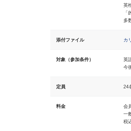
英検
「
多
添付ファイル
カ
対象（参加条件）
英
今
定員
24
料金
会員
一
税