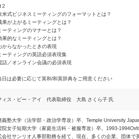
t 2
. 欧米式ビジネスミーティングのフォーマットとは？
. 成果が上がるミーティングとは？
. ミーティングのマナーとは？
. 効果的なミーティングとは？
. わからなかったときの表現
. ミーティングの英語必須表現集
. 電話／オンライン会議の必須表現
当日は必要に応じて英和/和英辞典をご用意ください
フィス・ビー・アイ 代表取締役 大島 さくら子 氏
義塾大学（法学部・政治学専攻）卒、Temple University 
習院女子短期大学（家庭生活科・被服専攻）卒。1993-1994Oxf
式会社サンリオ人事部勤務を経て、現在、多くの企業、団体で