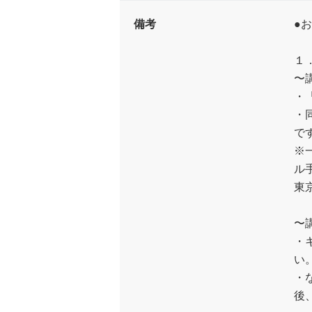
備考
●
１
〜
・
・
で
※
ル
東
〜
・
い
・
後