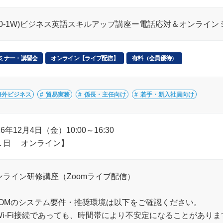
L20-1W)ビジネス英語スキルアップ講座ー電話応対＆オンライ
ミナー・講習会
オンライン【ライブ配信】
有料（会員優待）
海外ビジネス
貿易実務
係長・主任向け
若手・新入社員向け
26年12月4日（金）10:00～16:30
１日 オンライン】
ンライン研修講座（Zoomライブ配信）
OOMのシステム要件・推奨環境は以下をご確認ください。
Wi-Fi接続であっても、時間帯により不安定になることがありま