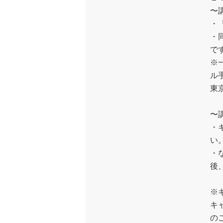
〜
・
・
で
※
ル
東
〜
・
い
・
後
※
キ
の