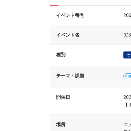
イベント番号
20
イベント名
(
種別
セ
テーマ・課題
開催日
20
【
場所
ス