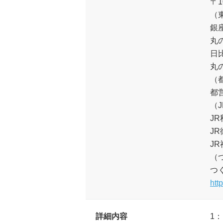
〒1
（
銀
丸
日
丸
（
都
（J
J
J
J
（
つ
htt
詳細内容
1