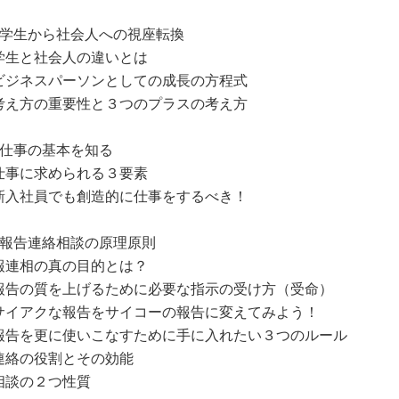
：学生から社会人への視座転換
学生と社会人の違いとは
ビジネスパーソンとしての成長の方程式
考え方の重要性と３つのプラスの考え方
：仕事の基本を知る
仕事に求められる３要素
新入社員でも創造的に仕事をするべき！
：報告連絡相談の原理原則
報連相の真の目的とは？
報告の質を上げるために必要な指示の受け方（受命）
サイアクな報告をサイコーの報告に変えてみよう！
報告を更に使いこなすために手に入れたい３つのルール
連絡の役割とその効能
相談の２つ性質