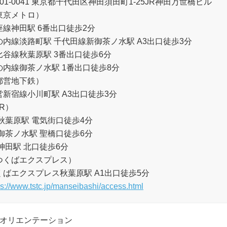
01-0041 東京都千代田区神田須田町1-25JR神田万世橋ビル
東京メトロ）
座線神田駅 6番出口徒歩2分
の内線淡路町駅 千代田線新御茶ノ水駅 A3出口徒歩3分
比谷線秋葉原駅 3番出口徒歩6分
の内線御茶ノ水駅 1番出口徒歩8分
都営地下鉄）
営新宿線小川町駅 A3出口徒歩3分
R）
R秋葉原駅 電気街口徒歩4分
R御茶ノ水駅 聖橋口徒歩6分
R神田駅 北口徒歩6分
つくばエクスプレス）
くばエクスプレス秋葉原駅 A1出口徒歩5分
ps://www.tstc.jp/manseibashi/access.html
：オリエンテーション