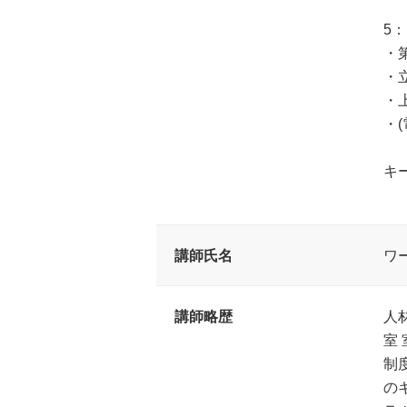
5
・
・
・
・
キ
#
講師氏名
ワ
講師略歴
人
室
制
の