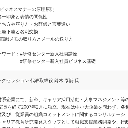
：ビジネスマナーの原理原則
第一印象と表情の関係性
立ち方や座り方・お辞儀と言葉遣い
上座下座と名刺交換
(電話)メモの取り方とメールの送り方
ーワード：#研修センター新入社員講座
研修センター新入社員ビジネス基礎
ークセッション 代表取締役 鈴木 泰詩 氏
材系企業にて、新卒、キャリア採用活動・人事マネジメント等
 室長を経て2007年2月に独立。現在は中小大企業を問わず、
度及び、従業員の組織コミットメントに関するコンサルテーシ
キャリア教育研究開発スタッフとして就職支援業務開発や、行