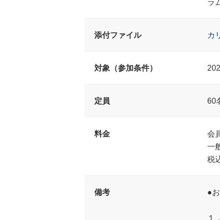
ラ
添付ファイル
カ
対象（参加条件）
2
定員
60
料金
会員
一
税
備考
●
１