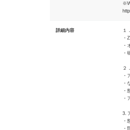
※
htt
詳細内容
１
・
・
・
２
・
・
・
・
3
・
・