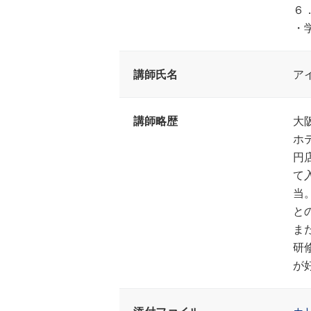
６
・
講師氏名
ア
講師略歴
大
ホ
円
て
当
と
ま
研
が