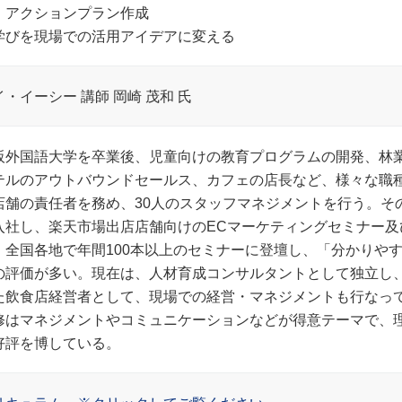
．アクションプラン作成
学びを現場での活用アイデアに変える
イ・イーシー 講師 岡崎 茂和 氏
阪外国語大学を卒業後、児童向けの教育プログラムの開発、林
テルのアウトバウンドセールス、カフェの店長など、様々な職種
店舗の責任者を務め、30人のスタッフマネジメントを行う。そ
入社し、楽天市場出店店舗向けのECマーケティングセミナー及
。全国各地で年間100本以上のセミナーに登壇し、「分かりや
の評価が多い。現在は、人材育成コンサルタントとして独立し
た飲食店経営者として、現場での経営・マネジメントも行なっ
修はマネジメントやコミュニケーションなどが得意テーマで、
好評を博している。