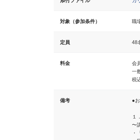
添付ファイル
カ
対象（参加条件）
職
定員
48
料金
会員
一
税
備考
●
１
〜
・