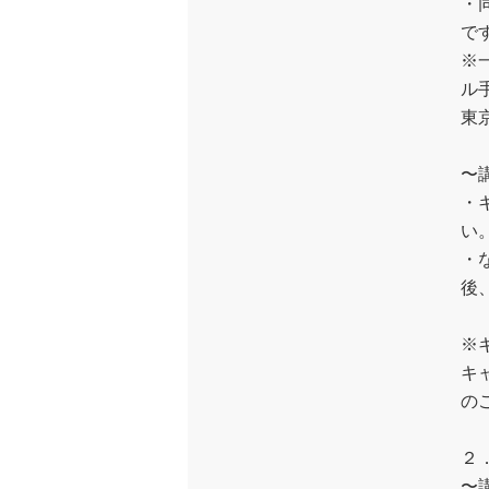
・
で
※
ル
東
〜
・
い
・
後
※
キ
の
２
〜