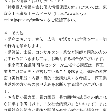
３．個人情報のお取り扱いについて
「特定個人情報を含む個人情報保護方針」については、東
京商工会議所ホームページ（https://www.tokyo-
cci.or.jp/privacy/policy/）をご確認下さい。
４．その他
・講座において、宣伝、広告、勧誘または営業をする一切
の行為を禁止します。
・講師業、士業、コンサルタント業など講師と同業の方の
お申込みにつきましては、お断りする場合がございます。
・東京商工会議所 研修センターが主催する講座は、商工
業者向けに企画・運営していることを踏まえ、講座の運営
面（実施形態・内容・目的・受講効果）を考慮し、商工業
者以外の方からのお申込みをお断りする場合がございま
す。
・お客様が暴力団、暴力団員、暴力団準構成員その他これ
らに準ずる者（以下、「反社会的勢力」といいます）また
は反社会的勢力と密接な関係を有する者である場合は、東