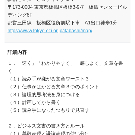
〒173-0004 東京都板橋区板橋3-9-7 板橋センタービル
ディング8F
都営三田線 板橋区役所前駅下車 A1出口徒歩1分
https://www.tokyo-cci.or.jp/itabashi/map/
詳細内容
１．「速く」「わかりやすく」「感じよく」文章を書
く
（１）読み手が嫌がる文章ワースト３
（２）仕事がはかどる文章３つのポイント
（３）論理的思考法を身につける
（４）計画してから書く
（５）読み手になったつもりで見直す
２．ビジネス文書の書き方とルール
（１）尊敬表現と謙譲表現の使い分け