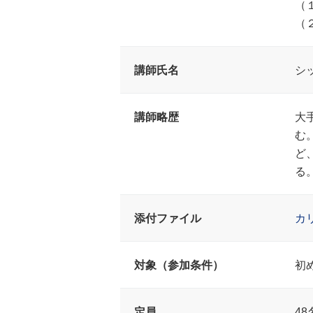
（
（
講師氏名
シ
講師略歴
大
む
ど
る
添付ファイル
カ
対象（参加条件）
初
定員
48