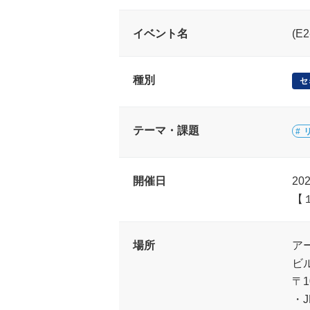
イベント名
(E
種別
セ
テーマ・課題
開催日
20
【
場所
ア
ビ
〒
・