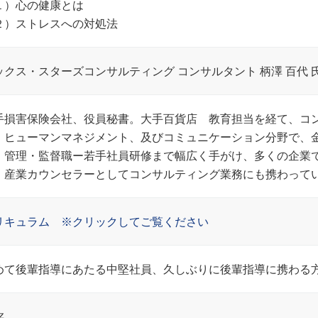
１）心の健康とは
２）ストレスへの対処法
ックス・スターズコンサルティング コンサルタント 柄澤 百代 
手損害保険会社、役員秘書。大手百貨店 教育担当を経て、コ
。ヒューマンマネジメント、及びコミュニケーション分野で、
、管理・監督職ー若手社員研修まで幅広く手がけ、多くの企業
。産業カウンセラーとしてコンサルティング業務にも携わって
リキュラム ※クリックしてご覧ください
めて後輩指導にあたる中堅社員、久しぶりに後輩指導に携わる
名