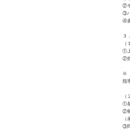
②
③
④
３
（
①
②
※
指
（
①
②
（
③