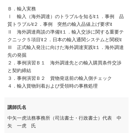
Ｂ．輸入実務
Ⅰ 輸入（海外調達）のトラブルを知る\t１．事例 品
質トラブル\t２．事例 突然の輸入品値上げ要求\t
Ⅱ 海外調達商談の準備\t１．輸入交渉に関する重要テ
クニック５項目\t２．日本の輸入通関システムと関税\t
Ⅲ 正式輸入発注に向けた海外調達実践\t１．海外調達
先の発掘
２．事例演習Ｂ１ 海外調達先との輸入購買条件交渉
と契約締結
３．事例演習Ｂ２ 貨物発送前の輸入側チェック
４．輸入貨物到着および受領時の事務処理
講師氏名
中矢一虎法務事務所（司法書士・行政書士）代表 中
矢 一虎 氏