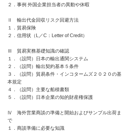
２．事例 外国企業担当者の異動や休暇
Ⅱ 輸出代金回収リスク回避方法
１．貿易保険
２．信用状（L／C：Letter of Credit）
Ⅲ 貿易実務基礎知識の確認
１．（設問）日本の輸出通関システム
２．（設問）輸出契約基本５条件
３．（設問）貿易条件・インコタームズ２０２０の基
本規定
４．（設問）主要な船積書類
５．（設問）日本企業の知的財産権保護
Ⅳ 海外営業商談の準備と開始およびサンプル出荷ま
で
１．商談準備に必要な知識