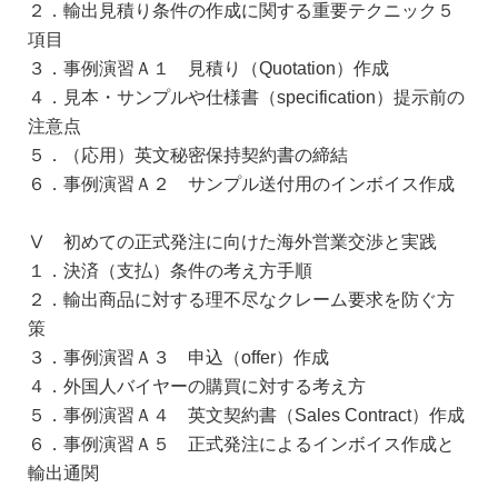
２．輸出見積り条件の作成に関する重要テクニック５
項目
３．事例演習Ａ１ 見積り（Quotation）作成
４．見本・サンプルや仕様書（specification）提示前の
注意点
５．（応用）英文秘密保持契約書の締結
６．事例演習Ａ２ サンプル送付用のインボイス作成
Ⅴ 初めての正式発注に向けた海外営業交渉と実践
１．決済（支払）条件の考え方手順
２．輸出商品に対する理不尽なクレーム要求を防ぐ方
策
３．事例演習Ａ３ 申込（offer）作成
４．外国人バイヤーの購買に対する考え方
５．事例演習Ａ４ 英文契約書（Sales Contract）作成
６．事例演習Ａ５ 正式発注によるインボイス作成と
輸出通関