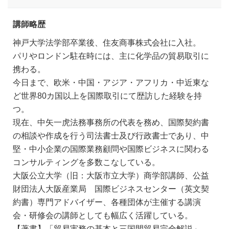
講師略歴
神戸大学法学部卒業後、住友商事株式会社に入社。
パリやロンドン駐在時には、主に化学品の貿易取引に
携わる。
今日まで、欧米・中国・アジア・アフリカ・中近東な
ど世界80カ国以上を国際取引にて歴訪した経験を持
つ。
現在、中矢一虎法務事務所の代表を務め、国際契約書
の相談や作成を行う司法書士及び行政書士であり、中
堅・中小企業の国際業務顧問や国際ビジネスに関わる
コンサルティングを多数こなしている。
大阪公立大学（旧：大阪市立大学）商学部講師、公益
財団法人大阪産業局 国際ビジネスセンター（英文契
約書）専門アドバイザー、各種団体が主催する講演
会・研修会の講師としても幅広く活躍している。
【著書】「貿易実務の基本と三国間貿易完全解説」