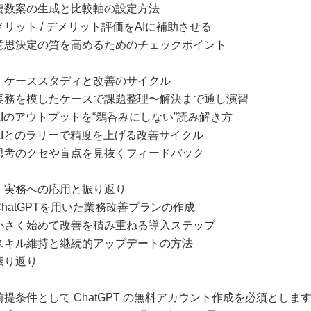
複数案の生成と比較軸の設定方法
メリット / デメリット評価をAIに補助させる
意思決定の質を高めるためのチェックポイント
．ケーススタディと改善のサイクル
実務を模したケースで課題整理〜解決まで通し演習
AIのアウトプットを“鵜呑みにしない”読み解き方
AIとのラリーで精度を上げる改善サイクル
思考のクセや盲点を見抜くフィードバック
．実務への応用と振り返り
ChatGPTを用いた業務改善プランの作成
小さく始めて改善を積み重ねる導入ステップ
スキル維持と継続的アップデートの方法
振り返り
前提条件として ChatGPT の無料アカウント作成を必須としま