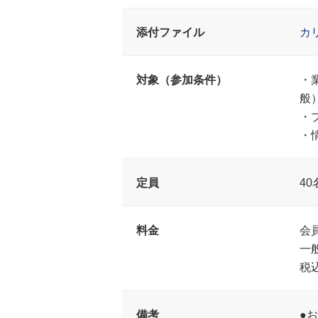
添付ファイル
カ
対象（参加条件）
・
般
・
・
定員
40
料金
会員
一
税
備考
●