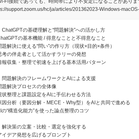
Wi-Fi接続であっても、時間帯により不安定になることがありま
ps://support.zoom.us/hc/ja/articles/201362023-Windo
．ChatGPTの基礎理解と“問題解決”への活かし方
ChatGPTの基本機能 / 得意なことと不得意なこと
問題解決に使える“問い”の作り方（現状×目的×条件）
思考の伴走者として活かすラリーの発想
情報収集・整理で初速を上げる基本活用パターン
．問題解決のフレームワークとAIによる支援
問題解決プロセスの全体像
現状整理と課題設定をAIに手伝わせる方法
原因分析（要因分解・MECE・Why型）をAIと共同で進める
AIの“構造化能力”を使った論点整理のコツ
．解決策の立案・比較・選定を強化する
アイデア発想を広げるプロンプト