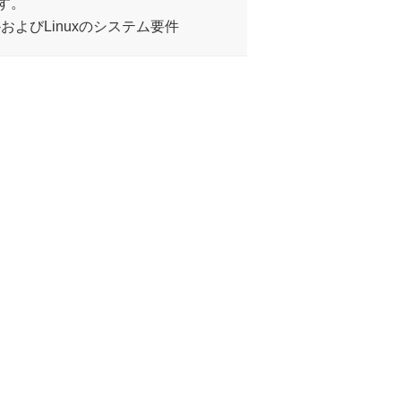
す。
ws-macOS-およびLinuxのシステム要件