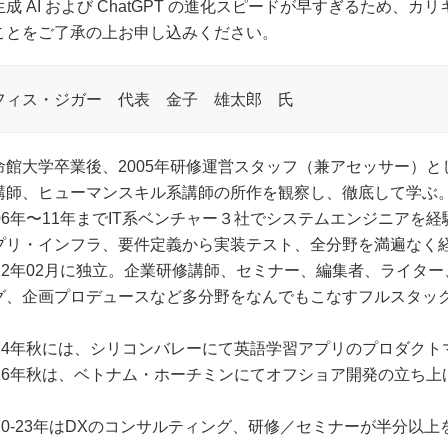
生成 AI および ChatGPT の進化スピードが早すぎるため、
ことをご了承の上お申し込みください。
フィス・ジガー 代表 金子 雄太郎 氏
命館大学卒業後、2005年研修運営スタッフ（兼アセッサー）
講師、ヒューマンスキル系講師の所作を観察し、徹底して学ぶ
006年〜11年までIT系ベンチャー３社でシステムエンジニアを経
プリ・インフラ、要件定義から実装テスト、全分野を満遍なく
012年02月に独立。企業研修講師、セミナー、編集者、ライタ
グ、企画プロデュースなど多分野をなんでもこなすフルスタッ
。
014年秋には、シリコンバレーにて英語学習アプリのプロダクト
016年秋は、ベトナム・ホーチミンにてオフショア開発の立ち
。
020-23年はDXのコンサルティング、研修／セミナーが半分以