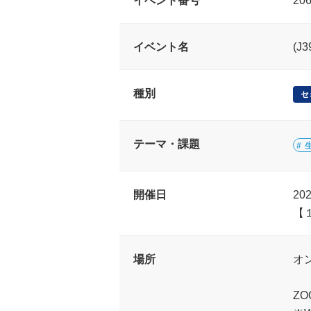
イベント番号
20
イベント名
(J
種別
セ
テーマ・課題
開催日
20
【
場所
オ
Z