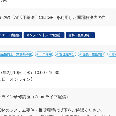
6596
39-2W)〔AI活用基礎〕ChatGPTを利用した問題解決力の向上
ミナー・講習会
オンライン【ライブ配信】
有料（会員優待）
生産性向上・業務効率化
ＩＴ活用
管理職向け
係長・主任向け
若
27年2月10日（水）10:00～16:30
１日 オンライン】
ンライン研修講座（Zoomライブ配信）
OOMのシステム要件・推奨環境は以下をご確認ください。