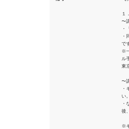
１
〜
・
・
で
※
ル
東
〜
・
い
・
後
※