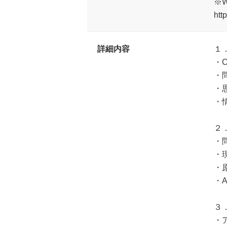
※
htt
詳細内容
１
・
・
・
・
２
・
・
・
・
３
・