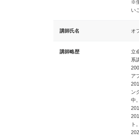
※
い
講師氏名
オ
講師略歴
立
系
2
ア
2
ン
中
2
2
ト
2