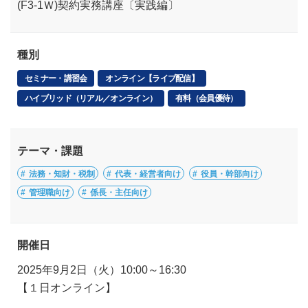
(F3-1Ｗ)契約実務講座〔実践編〕
種別
セミナー・講習会
オンライン【ライブ配信】
ハイブリッド（リアル／オンライン）
有料（会員優待）
テーマ・課題
法務・知財・税制
代表・経営者向け
役員・幹部向け
管理職向け
係長・主任向け
開催日
2025年9月2日（火）10:00～16:30
【１日オンライン】