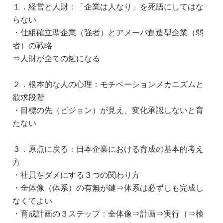
１．経営と人財：「企業は人なり」を死語にしてはな
らない
・仕組確立型企業（強者）とアメーバ創造型企業（弱
者）の戦略
⇒人財が全ての鍵になる
２．根本的な人の心理：モチベーションメカニズムと
欲求段階
・目標の先（ビジョン）が見え、変化承認しないと育
たない
３．原点に戻る：日本企業における育成の基本的考え
方
・社員をダメにする３つの関わり方
・全体像（体系）の有無が鍵⇒体系は必ずしも完成し
なくてよい
・育成計画の３ステップ：全体像⇒計画⇒実行（⇒検