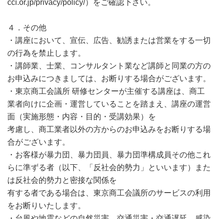
cci.or.jp/privacy/policy/）をご確認下さい。
４．その他
・講座において、宣伝、広告、勧誘または営業をする一切
の行為を禁止します。
・講師業、士業、コンサルタント業など講師と同業の方の
お申込みにつきましては、お断りする場合がございます。
・東京商工会議所 研修センターが主催する講座は、商工
業者向けに企画・運営していることを踏まえ、講座の運営
面（実施形態・内容・目的・受講効果）を
考慮し、商工業者以外の方からのお申込みをお断りする場
合がございます。
・お客様が暴力団、暴力団員、暴力団準構成員その他これ
らに準ずる者（以下、「反社会的勢力」といいます）また
は反社会的勢力と密接な関係を
有する者である場合は、東京商工会議所のサービスの利用
をお断りいたします。
・台風や地震などの自然災害、交通災害・交通遅延、感染