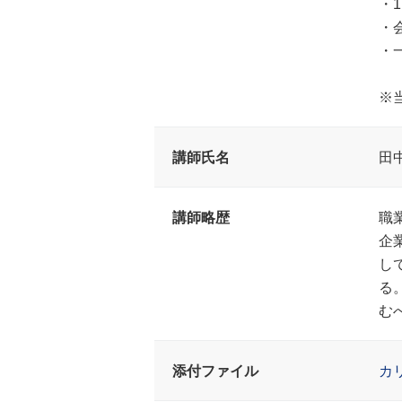
・
・
・
※
講師氏名
田
講師略歴
職
企
し
る
む
添付ファイル
カ