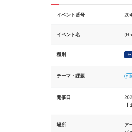
イベント番号
20
イベント名
(
種別
セ
テーマ・課題
開催日
20
【
場所
ア