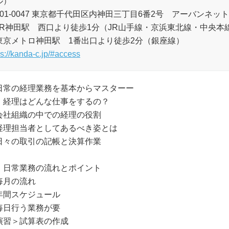
ル）
101-0047 東京都千代田区内神田三丁目6番2号 アーバンネッ
JR神田駅 西口より徒歩1分（JR山手線・京浜東北線・中央本
東京メトロ神田駅 1番出口より徒歩2分（銀座線）
ps://kanda-c.jp/#access
日常の経理業務を基本からマスターー
．経理はどんな仕事をするの？
会社組織の中での経理の役割
経理担当者としてあるべき姿とは
日々の取引の記帳と決算作業
．日常業務の流れとポイント
毎月の流れ
年間スケジュール
毎日行う業務が要
演習＞試算表の作成