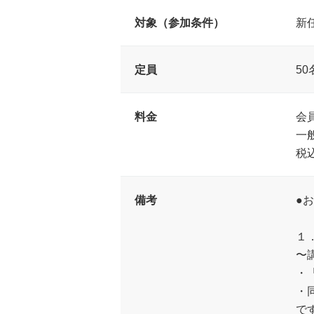
対象（参加条件）
新
定員
50
料金
会員
一
税
備考
●
１
〜
・
・
で