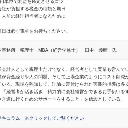
1円単位で利益を確定させるコツ
会社が負担する税金の種類と期日
一人前の経理担当者になるために
当日は必ず電卓をお持ちください。
中事務所 税理士・MBA（経営学修士） 田中 義晴 氏
業会計人として税理士だけでなく、経営者として実業も営んで
業が資金繰りや人の問題、そして上場企業のようにコスト削減
ている。現場を熟知して、理論に裏付けられた実践的指導は多
。「経営者が活き活き、精力的に会社経営ができるお手伝いを
べき道に行くためのサポートをすること」を信念としている。
リキュラム ※クリックしてご覧ください