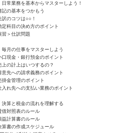
．日常業務を基本からマスターしよう！
簿記の基本をつかもう
仕訳のコツは○○！
勘定科目の決め方のポイント
演習＞仕訳問題
．毎月の仕事をマスターしよう
小口現金・銀行預金のポイント
売上の計上はいつするの？
得意先への請求義務のポイント
売掛金管理のポイント
仕入れ先への支払い業務のポイント
．決算と税金の流れを理解する
貸借対照表のルール
損益計算書のルール
決算書の作成スケジュール