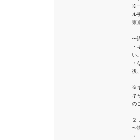
※
ル
東
〜
・
い
・
後
※
キ
の
２
〜
・