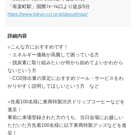
「有楽町駅」国際ﾌｫｰﾗﾑ口より徒歩5分
https://www.tokyo-cci.or.jp/about/map/
詳細内容
○こんな方におすすめです！
・エネルギー価格が高騰して困っている方
・脱炭素に取り組みたいが何から始めてよいかわから
ないという方
・CO2排出量の算定におすすめツール・サービスをわ
かりやすく説明してほしいという方 など
○先着100名様に東商特製渋沢ドリップコーヒーなどを
進呈！
事前に来場登録された方のうち、当日会場にお越しい
ただいた方先着100名様に以下東商特製グッズなどを進
呈！