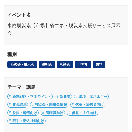
イベント名
東商脱炭素【市場】省エネ・脱炭素支援サービス展示
会
種別
商談会・展示会
説明会
相談会
リアル
無料
テーマ・課題
経営戦略・マネジメント
新事業
環境・エネルギー
資金調達
補助金・助成金情報
代表・経営者向け
役員・幹部向け
管理職向け
係長・主任向け
若手・新入社員向け