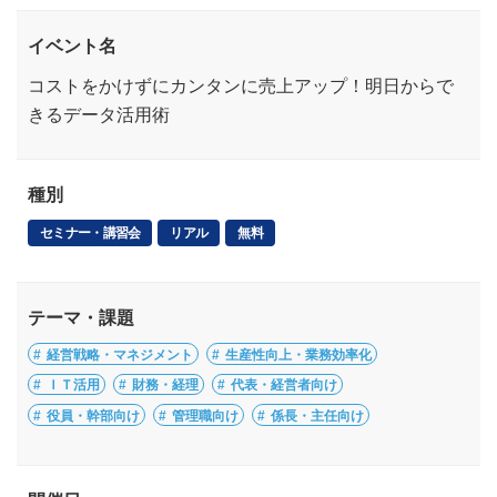
イベント名
コストをかけずにカンタンに売上アップ！明日からで
きるデータ活用術
種別
セミナー・講習会
リアル
無料
テーマ・課題
経営戦略・マネジメント
生産性向上・業務効率化
ＩＴ活用
財務・経理
代表・経営者向け
役員・幹部向け
管理職向け
係長・主任向け