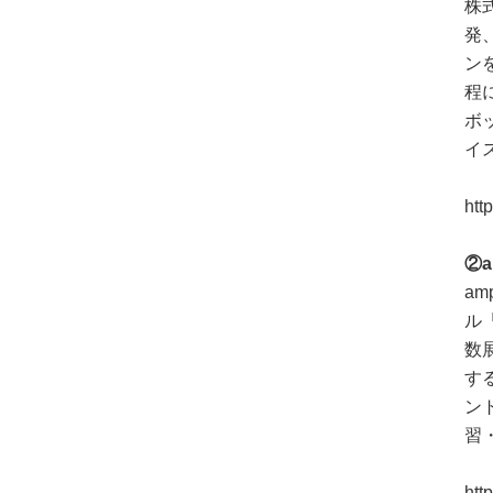
株
発
ン
程
ボ
イ
htt
②
a
ル
数展
す
ン
習
htt