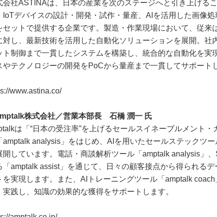
式会社ASTINAは、日本の産業を次のステージへと引き上げる
、IoTデバイスの設計・開発・試作・量産、AIを活用した画像
をセットで提供する企業です。製造・作業現場において、従来
に対し、最新技術を活用した自動化ソリューションを展開。社
ット制御まで一貫したシステムを構築し、統合的な自動化を実現
スやテクノロジーの開発をPoCから量産まで一貫してサポート
ps://www.astina.co/
amptalk株式会社／営業本部長 石橋 潤一 氏
mptalkは「“日本の受注率”を上げるセールスイネーブルメン
「amptalk analysis」をはじめ、AIを用いたセールステ
開しています。電話・商談解析ツール「amptalk analysis」
る「amptalk assist」を通じて、日々の顧客接点から得ら
トを実現します。また、AIトレーニングツール「amptalk co
・実践し、知識の効果的な獲得をサポートします。
ps://amptalk.co.jp/