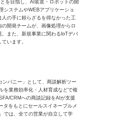
ことを目指し、AI装置・ロボットの開
処理システムやWEBアプリケーショ
は人の手に頼らざるを得なかった工
内の開発チームが、画像処理からロ
。また、新規事業に関わるIoTデバ
しています。
ト・カンパニー」として、商談解析ツー
ックツールを業務効率化・人材育成などで複
、SFA/CRMへの商談記録をAIが支援
れるデータをもとにセールスイネーブルメ
ach」では、全ての営業が自立して学