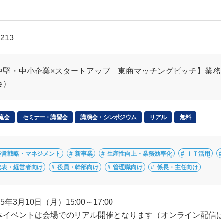
5213
中堅・中小企業×スタートアップ 東商マッチングピッチ】業務
会）
流会
セミナー・講習会
講演会・シンポジウム
リアル
無料
経営戦略・マネジメント
新事業
生産性向上・業務効率化
ＩＴ活用
代表・経営者向け
役員・幹部向け
管理職向け
係長・主任向け
25年3月10日（月）15:00～17:00
本イベントは会場でのリアル開催となります（オンライン配信