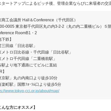
タートアップによるピッチ後、登壇企業ならびに来場者の交
商工会議所 Hall＆Conference（千代田区）
00-0005 東京都千代田区丸の内3-2-2（丸の内二重橋ビル）５
nference RoomB1・2
地下鉄】
営三田線「日比谷駅」
京メトロ日比谷線・千代田線「日比谷駅」
京メトロ千代田線「二重橋前駅」
各駅より地下通路にてビルに直結
R】
東京駅」丸の内南口より徒歩10分
有楽町駅」国際ﾌｫｰﾗﾑ口より徒歩5分
ps://www.tokyo-cci.or.jp/about/map/
こんな方にオススメ】