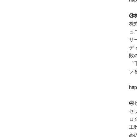
③
株
ュ
サ
デ
敗
「
プ
htt
④
セ
ロ
工
め