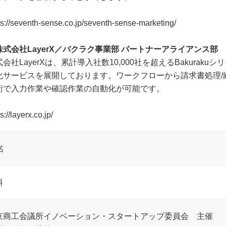
ps://seventh-sense.co.jp/seventh-sense-marketing/
株式会社LayerX／バクラク事業部 パートナーアライアンス部 
式会社LayerXは、累計導入社数10,000社を超えるBakura
化サービスを展開しております。ワークフローから請求書処理/
術で入力作業や確認作業の自動化が可能です。
s://layerx.co.jp/
名
料
京商工会議所イノベーション・スタートアップ委員会 主催