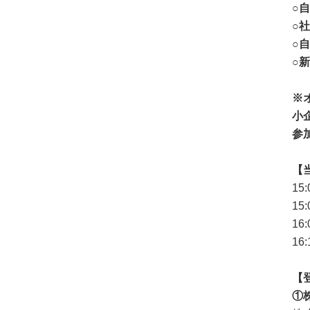
○
○
○
○
※
小
参
【
15
1
16
1
【
①