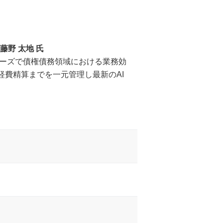
藤野 太地 氏
kuシリーズで債権債務領域における業務効
経費精算までを一元管理し最新のAI