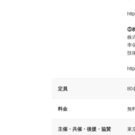
htt
⑤
株
率
技
http
定員
80
料金
無
主催・共催・後援・協賛
東