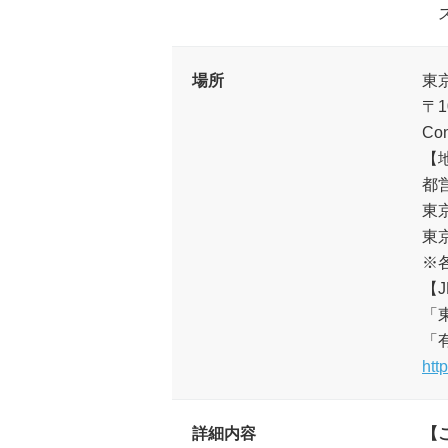
ス
場所
東京
〒1
Co
【
都
東
東
※
【J
「
「
htt
詳細内容
【