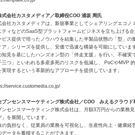
株式会社カスタメディア／取締役COO 浦坂 周氏
式会社カスタメディアは、新規事業としてシェアリングエコノ
ニティなどのSaaS型プラットフォームビジネスを立ち上げる企
ービス提供で培ったノウハウを結集した半製品状態の「型」の
ィア」シリーズを提供し、安価で迅速な構築を可能にしていま
の知見を基にしたハンズオン型の「伴走支援」を行い、不確実
千三つ」といわれる多産多死のリスクを低減し、 PoCやMVP
を実現するという革新的なアプローチを提供しています。
ps://service.customedia.co.jp/
セブンセンスマーケティング株式会社／COO みえるクラウド事
ブンセンスマーケティング株式会社は、月額3万円からの業務見
グ」を展開しています。
数の負担なく、従業員の業務を可視化し、生産性向上・健康経
のデータを蓄積することができます。