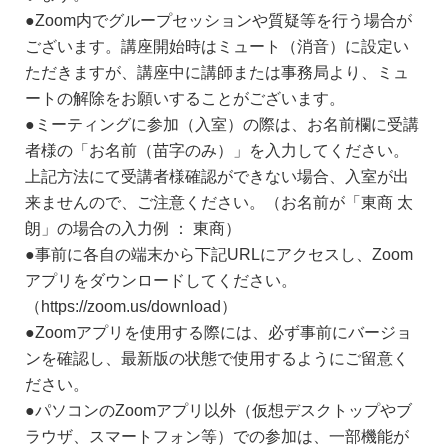
●Zoom内でグループセッションや質疑等を行う場合が
ございます。講座開始時はミュート（消音）に設定い
ただきますが、講座中に講師または事務局より、ミュ
ートの解除をお願いすることがございます。
●ミーティングに参加（入室）の際は、お名前欄に受講
者様の「お名前（苗字のみ）」を入力してください。
上記方法にて受講者様確認ができない場合、入室が出
来ませんので、ご注意ください。（お名前が「東商 太
朗」の場合の入力例 ： 東商）
●事前に各自の端末から下記URLにアクセスし、Zoom
アプリをダウンロードしてください。
（https://zoom.us/download）
●Zoomアプリを使用する際には、必ず事前にバージョ
ンを確認し、最新版の状態で使用するようにご留意く
ださい。
●パソコンのZoomアプリ以外（仮想デスクトップやブ
ラウザ、スマートフォン等）での参加は、一部機能が