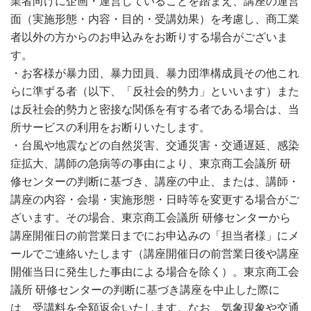
業者向けに企画・運営していることを踏まえ、講座の運営
面（実施形態・内容・目的・受講効果）を考慮し、商工業
者以外の方からのお申込みをお断りする場合がございま
す。
・お客様が暴力団、暴力団員、暴力団準構成員その他これ
らに準ずる者（以下、「反社会的勢力」といいます）また
は反社会的勢力と密接な関係を有する者である場合は、当
所サービスの利用をお断りいたします。
・台風や地震などの自然災害、交通災害・交通遅延、感染
症拡大、講師の急病等の事由により、東京商工会議所 研
修センターの判断に基づき、講座の中止、または、講師・
講座の内容・会場・実施形態・日時等を変更する場合がご
ざいます。その場合、東京商工会議所 研修センターから
講座開催日の前営業日までにお申込みの「担当者様」にメ
ールでご連絡いたします（講座開催日の前営業日後や講座
開催当日に発生した事由による場合を除く）。東京商工会
議所 研修センターの判断に基づき講座を中止した際に
は、受講料を全額返金いたします。なお、気象現象や交通