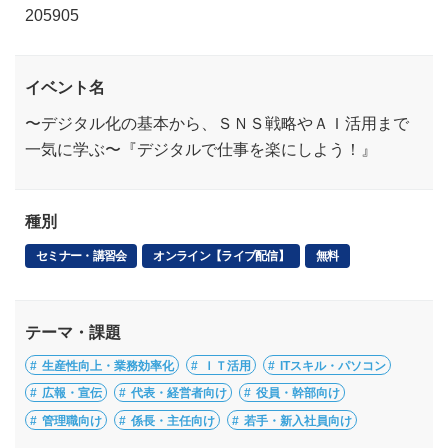
205905
イベント名
〜デジタル化の基本から、ＳＮＳ戦略やＡＩ活用まで
一気に学ぶ〜『デジタルで仕事を楽にしよう！』
種別
セミナー・講習会
オンライン【ライブ配信】
無料
テーマ・課題
生産性向上・業務効率化
ＩＴ活用
ITスキル・パソコン
広報・宣伝
代表・経営者向け
役員・幹部向け
管理職向け
係長・主任向け
若手・新入社員向け