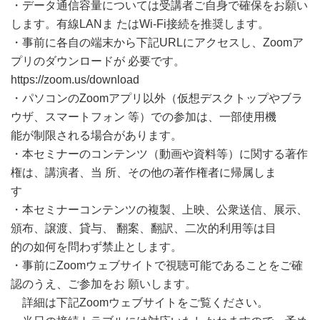
・データ通信容量については受講者ご自身で確保をお願い
します。有線LANま たはWi-Fi接続を推奨します。
・事前に各自の端末から下記URLにアクセスし、Zoomア
プリのダウンロードが 必要です。
https://zoom.us/download
・パソコンのZoomアプリ以外（仮想デスクトップやブラ
ウザ、スマートフォン 等）での参加は、一部使用機
能が制限される場合があります。
・本セミナーのコンテンツ（動画や資料等）に関する著作
権は、講演者、当 所、その他の著作権者に帰属しま
す
・本セミナーコンテンツの複製、上映、公衆送信、展示、
頒布、譲渡、貸与、 翻案、翻訳、二次的利用等は目
的の如何を問わず禁止とします。
・事前にZoomウェブサイトで視聴可能であることをご確
認のうえ、ご参加をお 願いします。
詳細は下記Zoomウェブサイトをご覧ください。