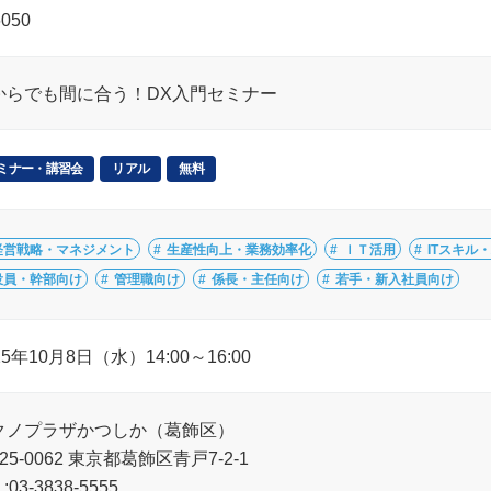
6050
からでも間に合う！DX入門セミナー
ミナー・講習会
リアル
無料
経営戦略・マネジメント
生産性向上・業務効率化
ＩＴ活用
ITスキル
役員・幹部向け
管理職向け
係長・主任向け
若手・新入社員向け
25年10月8日（水）14:00～16:00
クノプラザかつしか（葛飾区）
25-0062 東京都葛飾区青戸7-2-1
:03-3838-5555