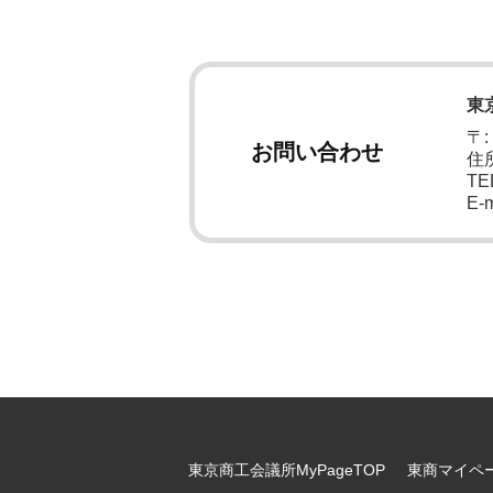
東
〒:
お問い合わせ
住
TEL
E-m
東京商工会議所MyPageTOP
東商マイペ