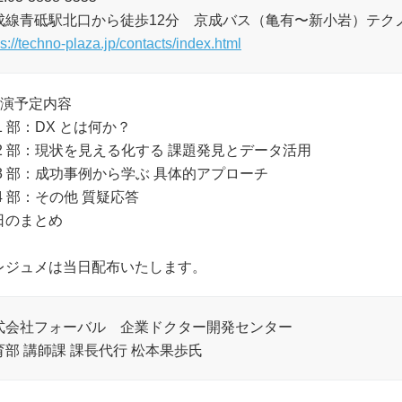
成線青砥駅北口から徒歩12分 京成バス（亀有〜新小岩）テク
ps://techno-plaza.jp/contacts/index.html
講演予定内容
1 部：DX とは何か？
 2 部：現状を見える化する 課題発見とデータ活用
 3 部：成功事例から学ぶ 具体的アプローチ
4 部：その他 質疑応答
日のまとめ
レジュメは当日配布いたします。
式会社フォーバル 企業ドクター開発センター
育部 講師課 課長代行 松本果歩氏