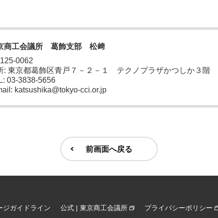
京商工会議所 葛飾支部 松﨑
 125-0062
所: 東京都葛飾区青戸７－２－１ テクノプラザかつしか３階
: 03-3838-5656
ail: katsushika@tokyo-cci.or.jp
前画面へ戻る
ージガイドライン
公式 | 東京商工会議所
プライバシーポリシー