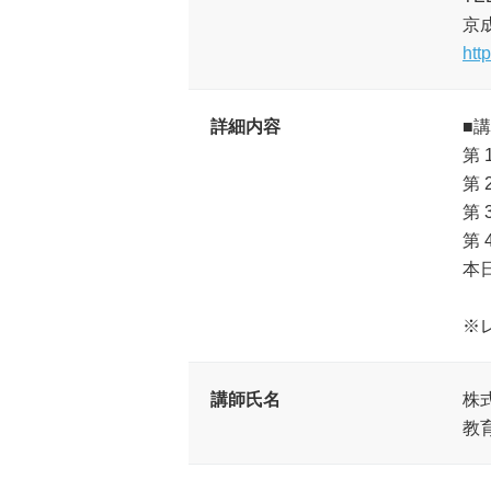
京
htt
詳細内容
■
第 
第
第
第 
本
※
講師氏名
株
教