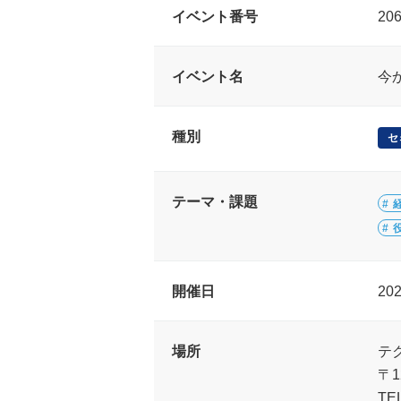
イベント番号
20
イベント名
今
種別
セ
テーマ・課題
開催日
20
場所
テ
〒1
TEL