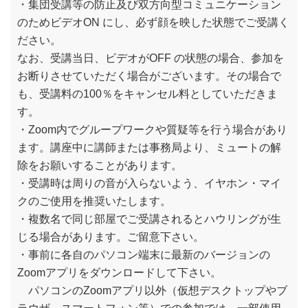
・集団受講等の防止及び双方向型コミュニケーション
のためビデオON にし、必ず顔を映した状態でご受講く
ださい。
なお、受講当日、ビデオがOFF の状態の場合、参加を
お断りさせていただく場合がございます。その場合で
も、受講料の100％をキャンセル料としていただきま
す。
・Zoom内でグループワークや質疑等を行う場合があり
ます。講座中に講師または事務局より、ミュートの解
除をお願いすることがあります。
・受講時は周りの音が入らないよう、イヤホン・マイ
クのご使用を推奨いたします。
・複数名で同じ部屋でご受講されるとハウリングが生
じる場合があります。ご留意下さい。
・事前に各自のパソコン端末に最新のバージョンの
Zoomアプリをダウンロードして下さい。
パソコンのZoomアプリ以外（仮想デスクトップやブ
ラウザ、スマートフォン等）での参加では、一部使用