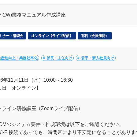
27-2W)業務マニュアル作成講座
ミナー・講習会
オンライン【ライブ配信】
有料（会員優待）
生産性向上・業務効率化
係長・主任向け
若手・新入社員向け
26年11月11日（水）10:00～16:30
１日 オンライン】
ンライン研修講座（Zoomライブ配信）
OOMのシステム要件・推奨環境は以下をご確認ください。
Wi-Fi接続であっても、時間帯により不安定になることがありま