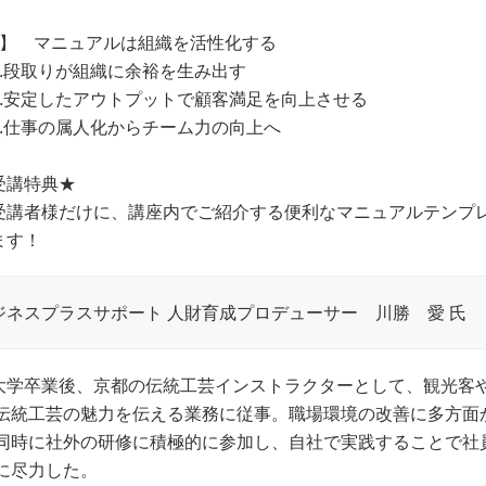
6】 マニュアルは組織を活性化する
.段取りが組織に余裕を生み出す
.安定したアウトプットで顧客満足を向上させる
.仕事の属人化からチーム力の向上へ
受講特典★
受講者様だけに、講座内でご紹介する便利なマニュアルテンプ
ます！
ジネスプラスサポート 人財育成プロデューサー 川勝 愛 氏
大学卒業後、京都の伝統工芸インストラクターとして、観光客
統工芸の魅力を伝える業務に従事。職場環境の改善に多方面
時に社外の研修に積極的に参加し、自社で実践することで社
尽力した。