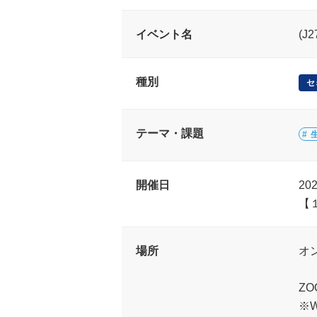
イベント名
(J
種別
セ
テーマ・課題
開催日
20
【
場所
オ
Z
※