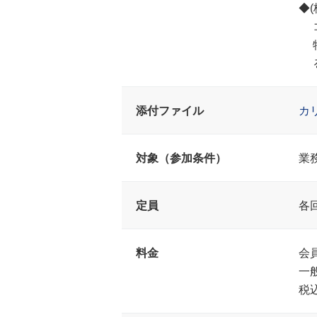
◆
コ
特
る
添付ファイル
カ
対象（参加条件）
業
定員
各
料金
会員
一
税