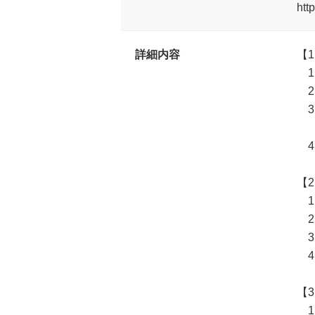
htt
詳細内容
【
1
2
3
・
4
【
1
2
3
4
【
1