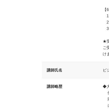
【
1
2
3
★
ご
け
講師氏名
ビ
講師略歴
◆
伝
同
に