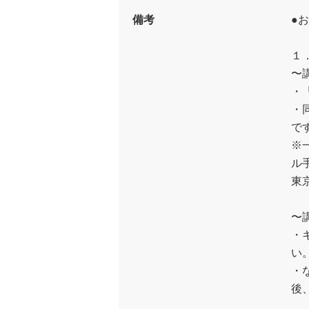
備考
●
１
〜
・
・
で
※
ル
東
〜
・
い
・
後