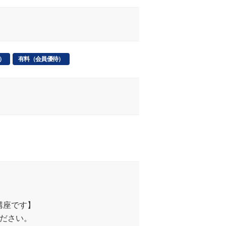
）
有料（会員優待）
講座です】
ください。