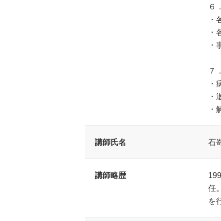
６
・
・
・
７
・
・
・
講師氏名
石
講師略歴
1
任
を