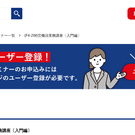
ミナー一覧
(F4-2W)労働法実務講座〔入門編〕
法実務講座〔入門編〕