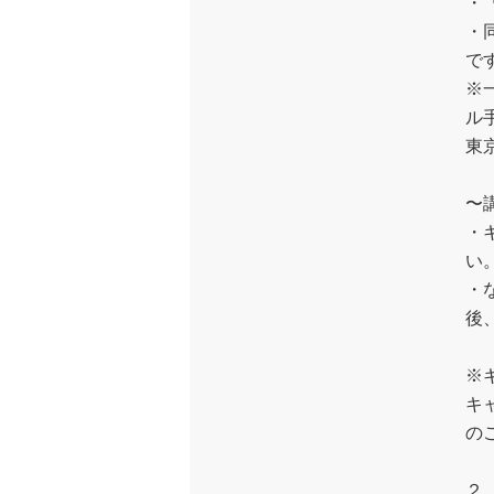
・
・
で
※
ル
東
〜
・
い
・
後
※
キ
の
２