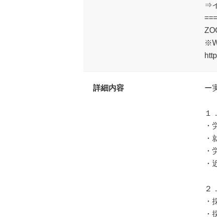
⇒イ
==
Z
※
htt
詳細内容
ー
１
・
・
・
・
２
・
・