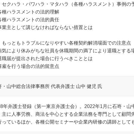
．セクハラ・パワハラ・マタハラ（各種ハラスメント）事例の
各種ハラスメントの法的理解
各種ハラスメントの法的責任
事業主として講じなければならない措置とは
．もっともトラブルになりやすい各種契約解消場面での注意点
病気により休みがちな社員を休職期間の満了により退職とする
退職届が提出された場合に行うべきこととは
解雇を行う場合の法的留意点
嵜・山中総合法律事務所 代表弁護士 山中 健児 氏
998年弁護士登録（第一東京弁護士会）。2022年1月に石嵜・
。主に人事労務、商法を中心とする企業法務を専門として顧問
行っているほか、各種公開セミナーや企業内研修の講師として