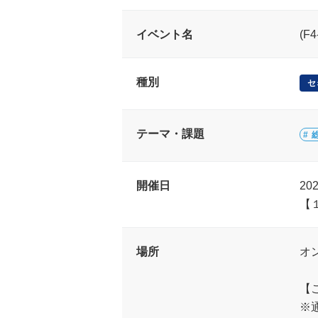
イベント名
(
種別
セ
テーマ・課題
開催日
20
【
場所
オ
【
※