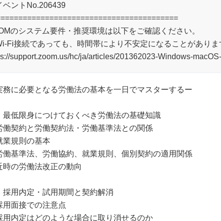
ベントNo.206439
=========================================
OOMのシステム要件・推奨環境は以下をご確認ください。
Wi-Fi接続であっても、時間帯により不安定になることがありま
ps://support.zoom.us/hc/ja/articles/201362023-Windo
実務に必要となる労働法の基本を一日でマスターするー
．最低限身につけておくべき労働法の基礎知識
労働契約と労働契約法・労働基準法との関係
就業規則の基本
労働基準法、労働協約、就業規則、個別契約の適用関係
近時の労働法改正の動向
．採用内定・試用期間と契約解消
採用面接での注意点
採用内定はどのような場合に取り消せるのか