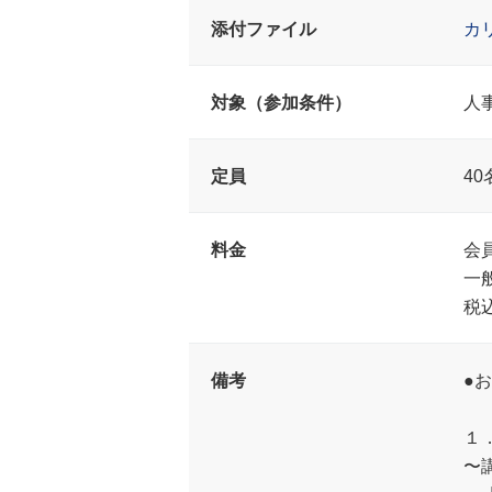
添付ファイル
カ
対象（参加条件）
人
定員
40
料金
会員
一
税
備考
●
１
〜