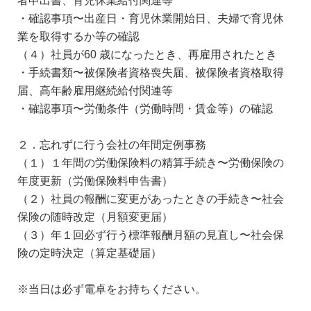
・確認事項〜出産日・育児休業開始日、夫婦で育児休
業を取得するか等の確認
（４）社員が60 歳になったとき、再雇用されたとき
・手続書類〜被保険者資格喪失届、被保険者資格取得
届、高年齢雇用継続給付関連等
・確認事項〜労働条件（労働時間・賃金等）の確認
２．忘れずに行う会社の年間定例事務
（１）１年間の労働保険料の精算手続き〜労働保険の
年度更新（労働保険料申告書）
（２）社員の報酬に変更があったときの手続き〜社会
保険の随時改定（月額変更届）
（３）年１回必ず行う標準報酬月額の見直し〜社会保
険の定時決定（算定基礎届）
※当日は必ず電卓をお持ちください。