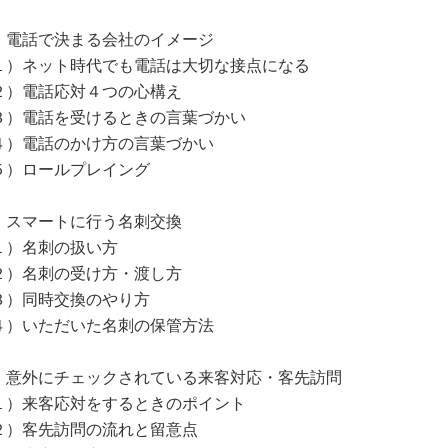
．電話で決まる会社のイメージ
１）ネット時代でも電話は大切な接点になる
２）電話応対４つの心構え
３）電話を受けるときの言葉づかい
４）電話のかけ方の言葉づかい
５）ロールプレイング
．スマートに行う名刺交換
１）名刺の扱い方
２）名刺の受け方・渡し方
３）同時交換のやり方
４）いただいた名刺の保管方法
．意外にチェックされている来客対応・客先訪問
１）来客応対をするときのポイント
２）客先訪問の流れと留意点