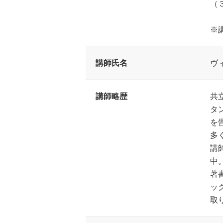
（
※
講師氏名
ヴ
講師略歴
共
タ
を
多
講
中
著
ッ
取