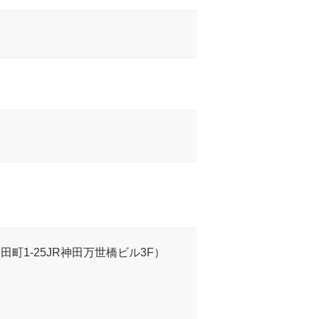
町1-25JR神田万世橋ビル3F）