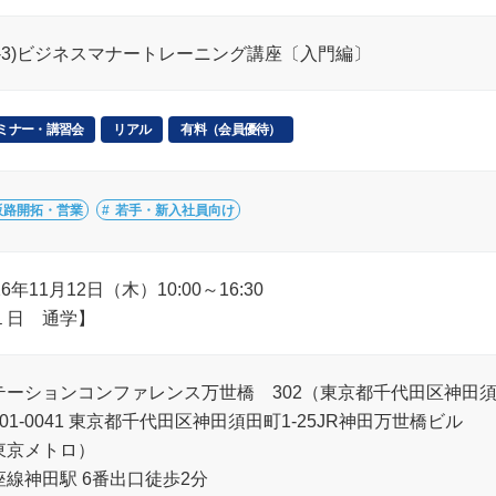
J1-3)ビジネスマナートレーニング講座〔入門編〕
ミナー・講習会
リアル
有料（会員優待）
販路開拓・営業
若手・新入社員向け
26年11月12日（木）10:00～16:30
１日 通学】
テーションコンファレンス万世橋 302（東京都千代田区神田須田
01-0041 東京都千代田区神田須田町1-25JR神田万世橋ビル
東京メトロ）
座線神田駅 6番出口徒歩2分