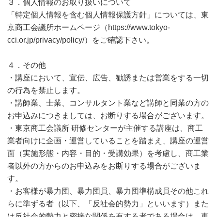
３．個人情報のお取り扱いについて
「特定個人情報を含む個人情報保護方針」については、東
京商工会議所ホームページ（https://www.tokyo-
cci.or.jp/privacy/policy/）をご確認下さい。
４．その他
・講座において、宣伝、広告、勧誘または営業をする一切
の行為を禁止します。
・講師業、士業、コンサルタント業など講師と同業の方の
お申込みにつきましては、お断りする場合がございます。
・東京商工会議所 研修センターが主催する講座は、商工
業者向けに企画・運営していることを踏まえ、講座の運営
面（実施形態・内容・目的・受講効果）を考慮し、商工業
者以外の方からのお申込みをお断りする場合がございま
す。
・お客様が暴力団、暴力団員、暴力団準構成員その他これ
らに準ずる者（以下、「反社会的勢力」といいます）また
は反社会的勢力と密接な関係を有する者である場合は、東