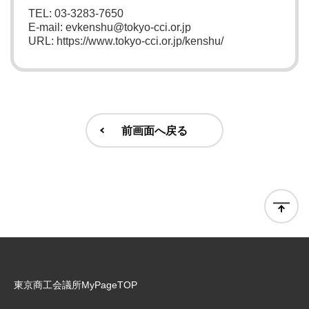
TEL: 03-3283-7650
E-mail: evkenshu@tokyo-cci.or.jp
URL: https://www.tokyo-cci.or.jp/kenshu/
前画面へ戻る
東京商工会議所MyPageTOP