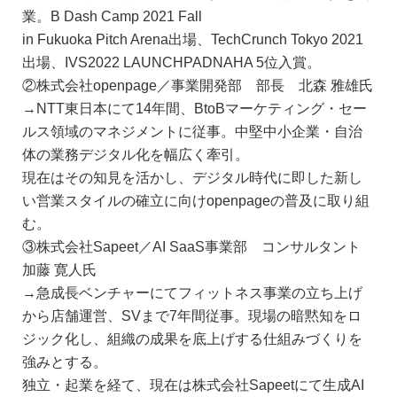
業。B Dash Camp 2021 Fall
in Fukuoka Pitch Arena出場、TechCrunch Tokyo 2021
出場、IVS2022 LAUNCHPADNAHA 5位入賞。
②株式会社openpage／事業開発部 部長 北森 雅雄氏
→NTT東日本にて14年間、BtoBマーケティング・セー
ルス領域のマネジメントに従事。中堅中小企業・自治
体の業務デジタル化を幅広く牽引。
現在はその知見を活かし、デジタル時代に即した新し
い営業スタイルの確立に向けopenpageの普及に取り組
む。
③株式会社Sapeet／AI SaaS事業部 コンサルタント
加藤 寛人氏
→急成長ベンチャーにてフィットネス事業の立ち上げ
から店舗運営、SVまで7年間従事。現場の暗黙知をロ
ジック化し、組織の成果を底上げする仕組みづくりを
強みとする。
独立・起業を経て、現在は株式会社Sapeetにて生成AI