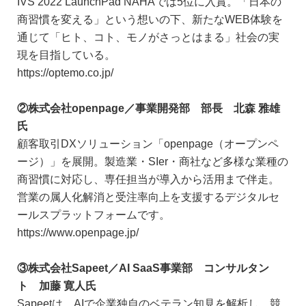
IVS 2022 LaunchPad NAHAでは5位に入賞。「日本の
商習慣を変える」という想いの下、新たなWEB体験を
通じて「ヒト、コト、モノがさっとはまる」社会の実
現を目指している。
https://optemo.co.jp/
②株式会社openpage／事業開発部 部長 北森 雅雄
氏
顧客取引DXソリューション「openpage（オープンペ
ージ）」を展開。製造業・SIer・商社など多様な業種の
商習慣に対応し、専任担当が導入から活用まで伴走。
営業の属人化解消と受注率向上を支援するデジタルセ
ールスプラットフォームです。
https://www.openpage.jp/
③株式会社Sapeet／AI SaaS事業部 コンサルタン
ト 加藤 寛人氏
Sapeetは、AIで企業独自のベテラン知見を解析し、競