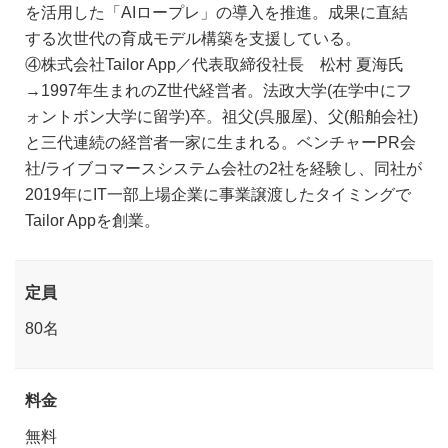
を活用した「AIロープレ」の導入を推進。成果に直結
する次世代の育成モデル構築を支援している。
④株式会社Tailor App／代表取締役社長 松村 夏海氏
→1997年生まれのZ世代経営者。法政大学(在学中にフ
ォントボン大学に留学)卒。祖父(呉服屋)、父(船舶会社)
と三代連続の経営者一家に生まれる。ベンチャーPR会
社/ライブコマースシステム会社の2社を経験し、同社が
2019年にIT一部上場企業に事業譲渡したタイミングで
Tailor Appを創業。
定員
80名
料金
無料