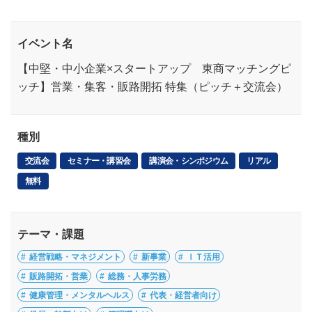
イベント名
【中堅・中小企業×スタートアップ 東商マッチングピ
ッチ】営業・集客・販路開拓 特集（ピッチ＋交流会）
種別
交流会
セミナー・講習会
講演会・シンポジウム
リアル
無料
テーマ・課題
経営戦略・マネジメント
新事業
ＩＴ活用
販路開拓・営業
総務・人事労務
健康管理・メンタルヘルス
代表・経営者向け