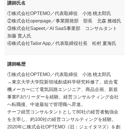
講師氏名
①株式会社OPTEMO／代表取締役 小池 桃太郎氏
②株式会社openpage／事業開発部 部長 北森 雅雄氏
③株式会社Sapeet／AI SaaS事業部 コンサルタント
加藤 寛人氏
④株式会社Tailor App／代表取締役社長 松村 夏海氏
講師略歴
①株式会社OPTEMO／代表取締役 小池 桃太郎氏
→東京大学大学院新領域創成科学研究科修了。総合電
機メーカーにて電気回路エンジニア、商品企画、新規
事業PJのリーダーを経験。経営コンサルティング会社
へ転職後、中途最短で管理職へ昇進。
チーフ経営コンサルタントとして80社の経営者勉強会
を主宰し、約100社の経営コンサルティングを経験。
2020年に株式会社OPTEMO（旧：ジェイタマズ）を創