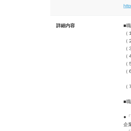
htt
詳細内容
■
（
（２
（
（
（
（
都
（
■
●
企