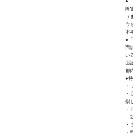
●
障
（
ウ
本
●
面
い
面
都
●
・
・
指
・
就
・
・