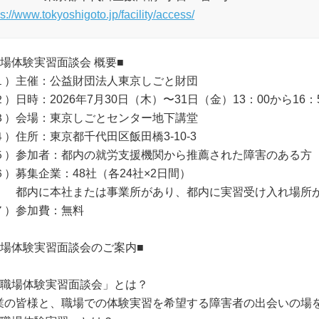
ps://www.tokyoshigoto.jp/facility/access/
職場体験実習面談会 概要■
１）主催：公益財団法人東京しごと財団
）日時：2026年7月30日（木）〜31日（金）13：00から16：
３）会場：東京しごとセンター地下講堂
４）住所：東京都千代田区飯田橋3-10-3
５）参加者：都内の就労支援機関から推薦された障害のある方
６）募集企業：48社（各24社×2日間）
内に本社または事業所があり、都内に実習受け入れ場所が
７）参加費：無料
職場体験実習面談会のご案内■
「職場体験実習面談会」とは？
業の皆様と、職場での体験実習を希望する障害者の出会いの場