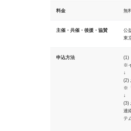
料金
無
主催・共催・後援・協賛
公
東
申込方法
(
※
↓
(
※
↓
(
連
テ