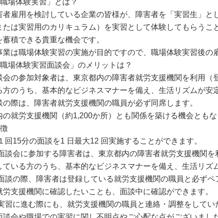
「職場体験実習」とは？
害者雇用を検討している企業の皆様が、障害者を「実習生」と
または実習用のカリキュラム）を実習として体験してもらうこ
を蓄積できる貴重な機会です。
事業は職場体験実習の実施が目的ですので、職場体験実習後の
「職場体験実習面談会」のメリットは？
談会の参加対象者は、東京都内の障害者就労支援機関を利用（
る方のうち、基本的なビジネスマナーを備え、生活リズムが安
談の際は、障害者就労支援機関の職員が必ず同席します。
内の就労支援機関（約1,200か所）とも関係を築ける機会とも
特徴
 １回15分の面談を1 日最大12 回実施することができます。
 面談会に参加する障害者は、東京都内の障害者就労支援機関を
している方のうち、基本的なビジネスマナーを備え、生活リズ
 面談の際、障害者は登録している就労支援機関の職員と必ずペ
労支援機関に確認したいことも、面談中に確認ができます。
 実習に進む際にも、就労支援機関の職員と連絡・調整をしてい
面談会や職場での実習に関し不明点やご心配な点がございまし