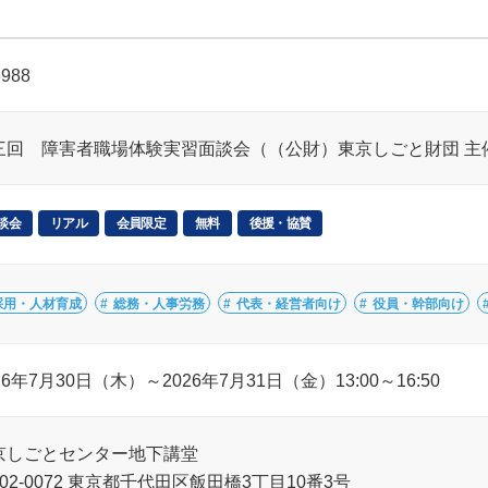
6988
三回 障害者職場体験実習面談会（（公財）東京しごと財団 主
談会
リアル
会員限定
無料
後援・協賛
採用・人材育成
総務・人事労務
代表・経営者向け
役員・幹部向け
26年7月30日（木）～2026年7月31日（金）13:00～16:50
京しごとセンター地下講堂
02-0072 東京都千代田区飯田橋3丁目10番3号