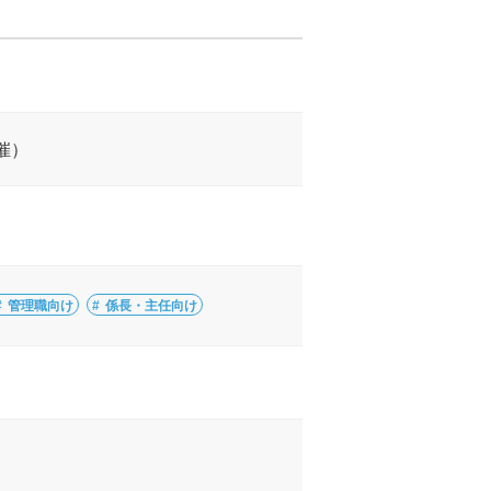
催）
管理職向け
係長・主任向け