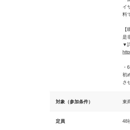
イ
料
【
是
▼
htt
・
初
さ
対象（参加条件）
東
定員
48