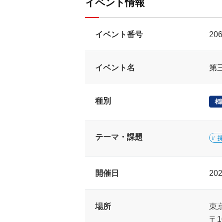
イベント情報
イベント番号
20
イベント名
第
種別
相
テーマ・課題
開催日
20
場所
東
〒1