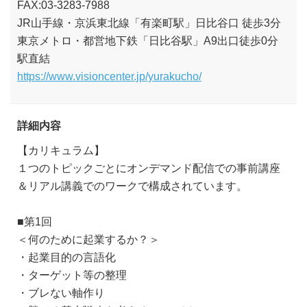
FAX:03-3283-7988
JR山手線・京浜東北線「有楽町駅」日比谷口 徒歩3分
東京メトロ・都営地下鉄「日比谷駅」A9出口徒歩0分
駅直結
https://www.visioncenter.jp/yurakucho/
詳細内容
【カリキュラム】
１つのトピックごとにオンデマンド配信での事前講座
＆リアル講義でのワークで構成されています。
■第1回
＜何のために起業するか？＞
・起業目的の言語化
・ターゲット等の整理
・ブレない軸作り