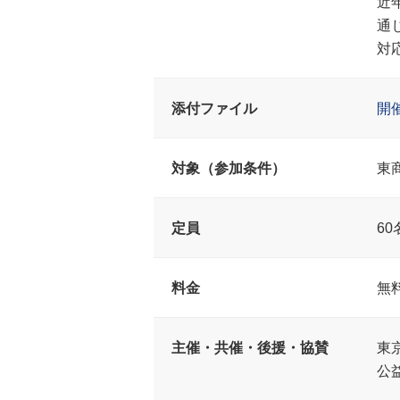
近
通
対
添付ファイル
開
対象（参加条件）
東
定員
60
料金
無
主催・共催・後援・協賛
東
公