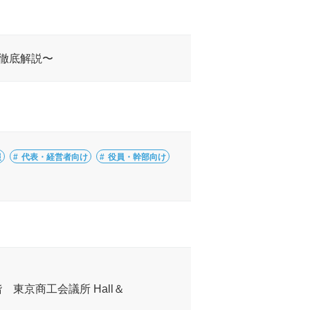
徹底解説〜
報
代表・経営者向け
役員・幹部向け
階 東京商工会議所 Hall＆