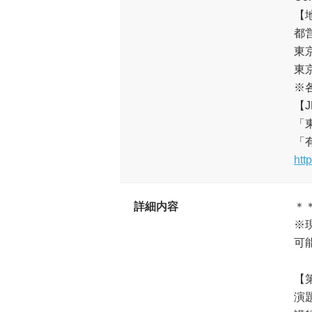
【
都
東
東
※
【J
「
「
htt
詳細内容
＊
※
可
【
演