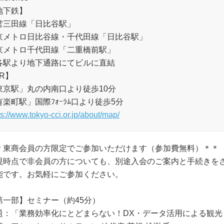
地下鉄】
営三田線「日比谷駅」
京メトロ日比谷線・千代田線「日比谷駅」
京メトロ千代田線「二重橋前駅」
各駅より地下通路にてビルに直結
R】
東京駅」丸の内南口より徒歩10分
有楽町駅」国際ﾌｫｰﾗﾑ口より徒歩5分
ps://www.tokyo-cci.or.jp/about/map/
＊東商会員の方限定でご参加いただけます（参加費無料）＊＊
現時点で非会員の方についても、別途入会のご案内と手続きを
能です。お気軽にご参加ください。
第一部】セミナー（約45分）
題：「業務効率化にとどまらない！DX・データ活用による観光