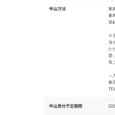
申込方法
東
東
登
※
当
た
望
等
＜
東
TE
申込受付予定期間
20