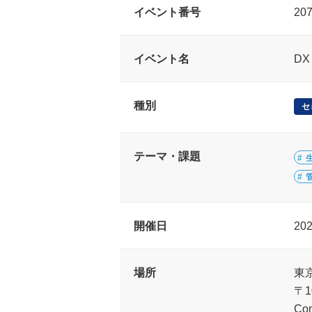
イベント番号
20
イベント名
D
種別
セ
テーマ・課題
開催日
20
場所
東京
〒1
Con