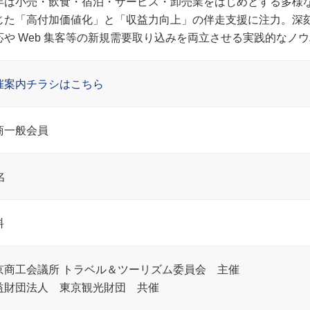
年は小売・飲食・宿泊・サービス・卸売業をはじめとする多様な
じた「高付加価値化」と「収益力向上」の伴走支援に注力。深
応や Web 集客等の新規需要取り込みを両立させる実践的なノ
催案内チラシはこちら
商一般会員
名
料
京商工会議所 トラベル＆ツーリズム委員会 主催
益財団法人 東京観光財団 共催