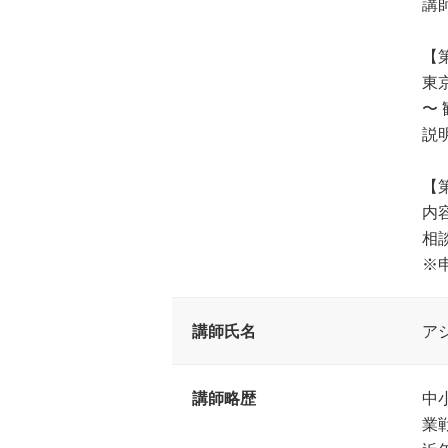
講
【
東
〜
説
【
内
相
※
講師氏名
ア
講師略歴
中
業