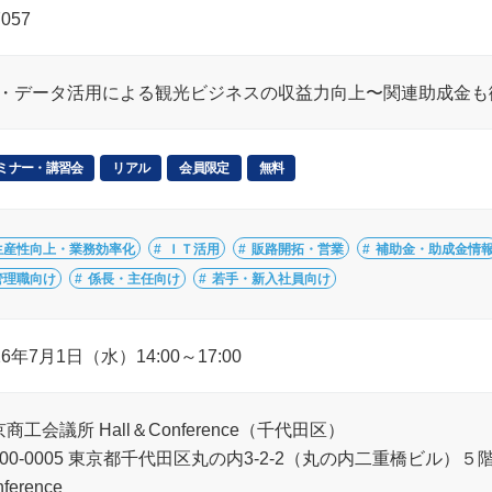
7057
X・データ活用による観光ビジネスの収益力向上〜関連助成金も
ミナー・講習会
リアル
会員限定
無料
生産性向上・業務効率化
ＩＴ活用
販路開拓・営業
補助金・助成金情
管理職向け
係長・主任向け
若手・新入社員向け
26年7月1日（水）14:00～17:00
商工会議所 Hall＆Conference（千代田区）
00-0005 東京都千代田区丸の内3-2-2（丸の内二重橋ビル）５
ference