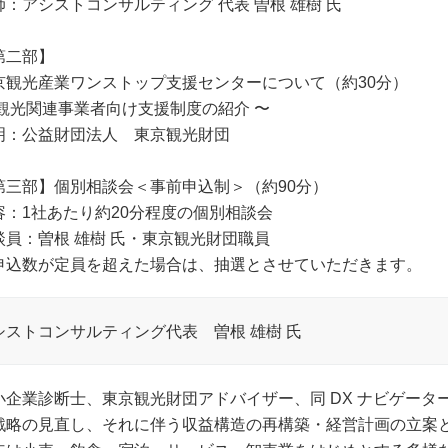
師：アシストコンサルティング 代表 曽根 雄樹 氏
第二部】
京観光産業ワンストップ支援センターについて（約30分）
 観光関連事業者向け支援制度の紹介 〜
明：公益財団法人 東京観光財団
第三部】個別相談会＜事前申込制＞（約90分）
容：1社あたり約20分程度の個別相談会
談員：曽根 雄樹 氏・東京観光財団職員
申込数が定員を超えた場合は、抽選とさせていただきます。
シストコンサルティング代表 曽根 雄樹 氏
小企業診断士、東京観光財団アドバイザー、同 DX ナビゲー
戦略の見直し、それに伴う収益構造の再構築・経営計画の立案