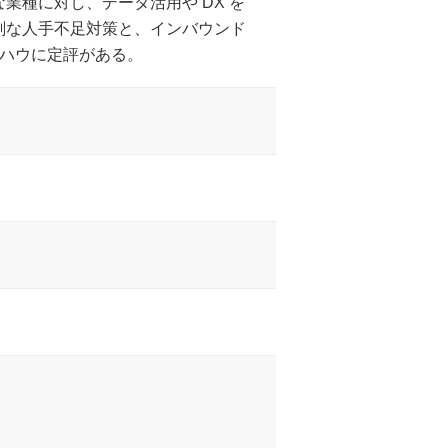
業種に対し、データ活用や DX を
刻な人手不足対策と、インバウンド
ウハウに定評がある。