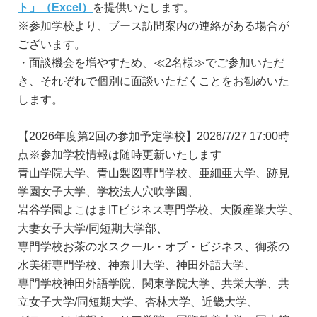
ト」（Excel）
を提供いたします。
※参加学校より、ブース訪問案内の連絡がある場合が
ございます。
・面談機会を増やすため、≪2名様≫でご参加いただ
き、それぞれで個別に面談いただくことをお勧めいた
します。
【2026年度第2回の参加予定学校】2026/7/27 17:00時
点※参加学校情報は随時更新いたします
青山学院大学、青山製図専門学校、亜細亜大学、跡見
学園女子大学、学校法人穴吹学園、
岩谷学園よこはまITビジネス専門学校、大阪産業大学、
大妻女子大学/同短期大学部、
専門学校お茶の水スクール・オブ・ビジネス、御茶の
水美術専門学校、神奈川大学、神田外語大学、
専門学校神田外語学院、関東学院大学、共栄大学、共
立女子大学/同短期大学、杏林大学、近畿大学、