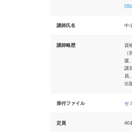
htt
講師氏名
中
講師略歴
資
（
援
講
員
出
添付ファイル
セ
定員
40