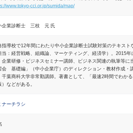
ps://www.tokyo-cci.or.jp/sumida/map/
小企業診断士 三枝 元 氏
格指導校で12年間にわたり中小企業診断士試験対策のテキスト
担当：経営戦略、組織論、マーケティング、経済学）。2015
、企業研修・ビジネスセミナー講師、ビジネス関連の執筆等に当
習会 基礎編」（中小企業庁）のディレクション・教材作成・
。千葉商科大学非常勤講師。著書として、「最速2時間でわか
版）などがある。
ミナーチラシ
名