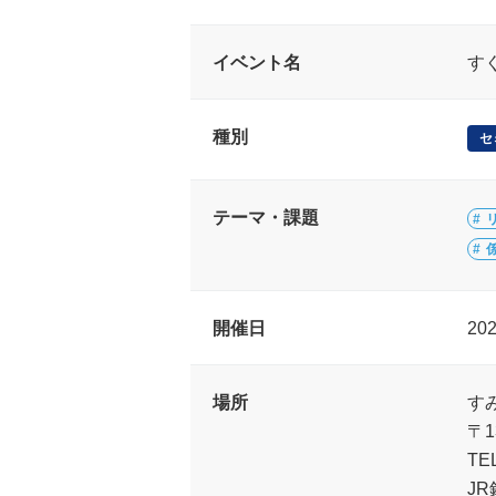
イベント名
す
種別
セ
テーマ・課題
開催日
20
場所
す
〒1
TEL
J