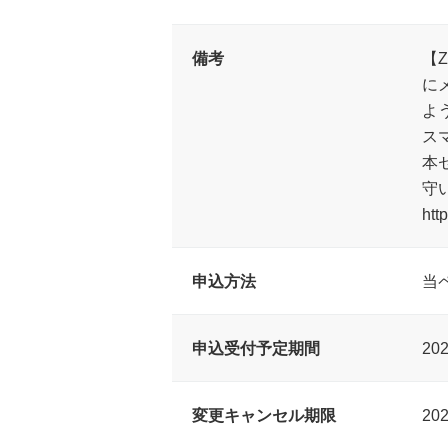
備考
【
に
よ
ス
本
守
htt
申込方法
当
申込受付予定期間
20
変更キャンセル期限
20