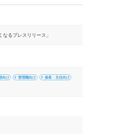
くなるプレスリリース」
部向け
管理職向け
係長・主任向け