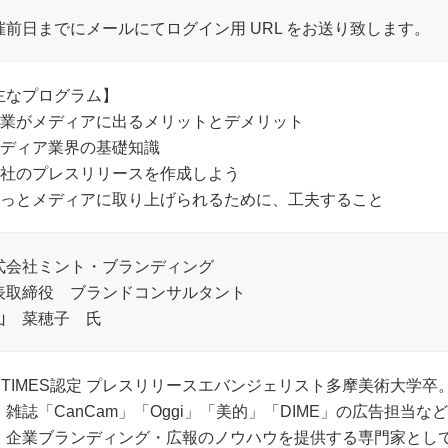
催前日までにメールにてログイン用 URL をお送り致します。
主なプログラム】
企業がメディアに出るメリットとデメリット
メディア業界の基礎知識
自社のプレスリリースを作成しよう
もっとメディアに取り上げられるために、工夫すること
式会社ミント・ブランディング
表取締役 ブランドコンサルタント
山 菜穂子 氏
R TIMES認定 プレスリリースエバンジェリスト多摩美術大学
。雑誌「CanCam」「Oggi」「美的」「DIME」の広告担当な
、企業ブランディング・広報のノウハウを提供する専門家として