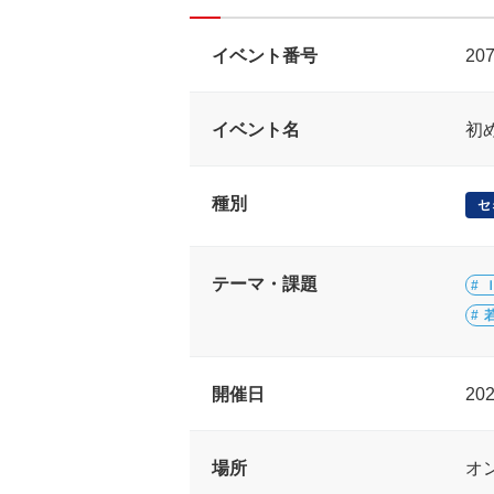
イベント番号
20
イベント名
初
種別
セ
テーマ・課題
開催日
20
場所
オ