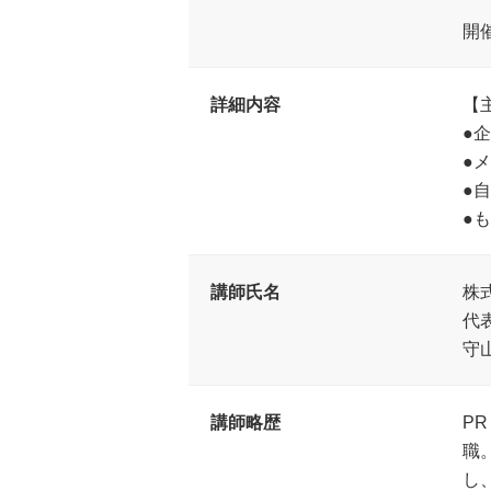
開
詳細内容
【
●
●
●
●
講師氏名
株
代
守
講師略歴
P
職
し