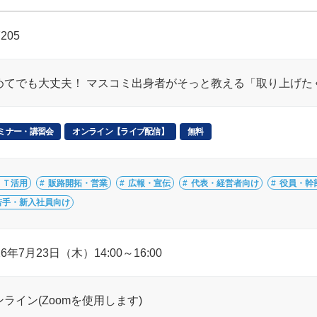
7205
めてでも大丈夫！ マスコミ出身者がそっと教える「取り上げた
ミナー・講習会
オンライン【ライブ配信】
無料
ＩＴ活用
販路開拓・営業
広報・宣伝
代表・経営者向け
役員・幹
若手・新入社員向け
26年7月23日（木）14:00～16:00
ンライン(Zoomを使用します)