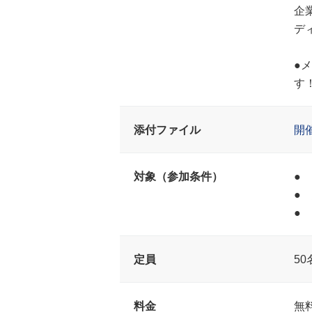
企
デ
●
す
添付ファイル
開
対象（参加条件）
●
●
●
定員
5
料金
無