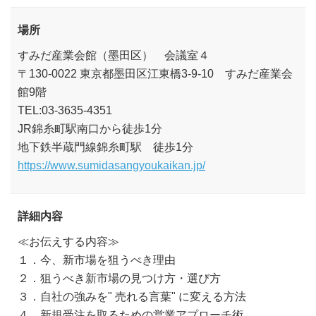
場所
すみだ産業会館（墨田区） 会議室４
〒130-0022 東京都墨田区江東橋3-9-10 すみだ産業会
館9階
TEL:03-3635-4351
JR錦糸町駅南口から徒歩1分
地下鉄半蔵門線錦糸町駅 徒歩1分
https://www.sumidasangyoukaikan.jp/
詳細内容
≪お伝えする内容≫
１．今、新市場を狙うべき理由
２．狙うべき新市場の見つけ方・選び方
３．自社の強みを" 売れる言葉" に変える方法
４．新規受注を取るための営業アプローチ術