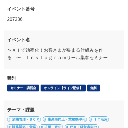
イベント番号
207236
イベント名
〜ＡＩで効率化！お客さまが集まる仕組みを作
る！〜 Ｉｎｓｔａｇｒａｍリール集客セミナー
種別
セミナー・講習会
オンライン【ライブ配信】
無料
テーマ・課題
危機管理・ＢＣＰ
生産性向上・業務効率化
ＩＴ活用
販路開拓・営業
広報・宣伝
代表・経営者向け