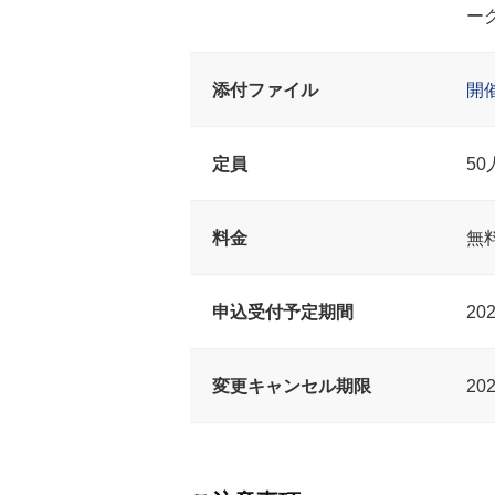
ー
添付ファイル
開
定員
50
料金
無
申込受付予定期間
20
変更キャンセル期限
20