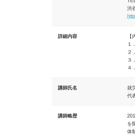
TEL
渋
htt
詳細内容
【
１
２
３
４
講師氏名
就
代
講師略歴
2
を
体