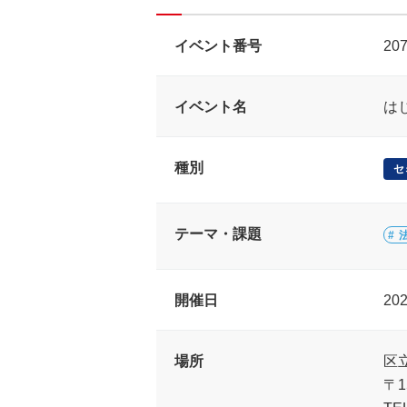
イベント番号
20
イベント名
は
種別
セ
テーマ・課題
開催日
20
場所
区
〒1