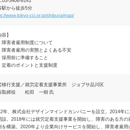
:03-3406-8141
谷駅から徒歩5分
ps://www.tokyo-cci.or.jp/shibuya/map/
内容】
．障害者雇用制度について
．障害者雇用の実態とよくある不安
．採用前に準備すること
．定着のポイントと支援制度
労移行支援／就労定着支援事業所 ジョブサ品川区
表取締役 松田 一樹 氏
012年、株式会社デザインマインドカンパニーを設立。2014
開設。2018年には就労定着支援事業を開始し、障害のある方
制を構築。2020年より企業向けサービスを開始し、障害者雇