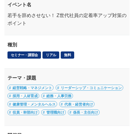
イベント名
若手を辞めさせない！ Z世代社員の定着率アップ対策の
ポイント
種別
セミナー・講習会
リアル
無料
テーマ・課題
経営戦略・マネジメント
リーダーシップ・コミュニケーション
採用・人材育成
総務・人事労務
健康管理・メンタルヘルス
代表・経営者向け
役員・幹部向け
管理職向け
係長・主任向け